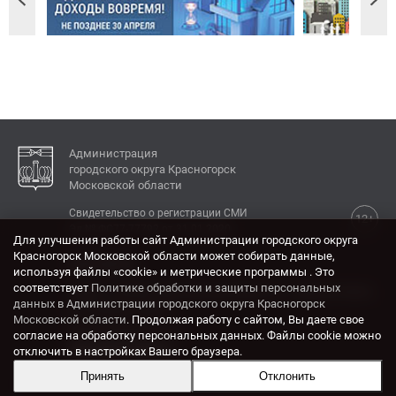
Администрация
городского округа Красногорск
Московской области
Свидетельство о регистрации СМИ
12+
Эл № ФС77-77792 от 31.01.2020.
Для улучшения работы сайт Администрации городского округа
Красногорск Московской области может собирать данные,
КОНТАКТЫ
используя файлы «cookie» и метрические программы . Это
соответствует
Политике обработки и защиты персональных
Адрес: 143404, Московская область, г. Красногорск,
данных в Администрации городского округа Красногорск
ул. Ленина, дом 4.
Московской области
. Продолжая работу с сайтом, Вы даете свое
Электронная почта:
согласие на обработку персональных данных. Файлы cookie можно
krasrn@mosreg.ru
отключить в настройках Вашего браузера.
Принять
Отклонить
Разработка и поддержка сайта ADN