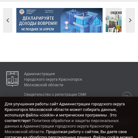
Администрация
городского округа Красногорск
Московской области
Свидетельство о регистрации СМИ
12+
Эл № ФС77-77792 от 31.01.2020.
Для улучшения работы сайт Администрации городского округа
Красногорск Московской области может собирать данные,
КОНТАКТЫ
используя файлы «cookie» и метрические программы . Это
соответствует
Политике обработки и защиты персональных
Адрес: 143404, Московская область, г. Красногорск,
данных в Администрации городского округа Красногорск
ул. Ленина, дом 4.
Московской области
. Продолжая работу с сайтом, Вы даете свое
Электронная почта:
согласие на обработку персональных данных. Файлы cookie можно