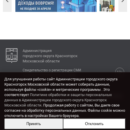
Администрация
городского округа Красногорск
Московской области
Свидетельство о регистрации СМИ
12+
Эл № ФС77-77792 от 31.01.2020.
Для улучшения работы сайт Администрации городского округа
Красногорск Московской области может собирать данные,
КОНТАКТЫ
используя файлы «cookie» и метрические программы . Это
соответствует
Политике обработки и защиты персональных
Адрес: 143404, Московская область, г. Красногорск,
данных в Администрации городского округа Красногорск
ул. Ленина, дом 4.
Московской области
. Продолжая работу с сайтом, Вы даете свое
Электронная почта:
согласие на обработку персональных данных. Файлы cookie можно
krasrn@mosreg.ru
отключить в настройках Вашего браузера.
Принять
Отклонить
Разработка и поддержка сайта ADN