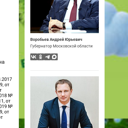
Воробьев Андрей Юрьевич
Губернатор Московской области
на
3.2017
9, от
т
2018 №
1, от
2019 №
9, от
от