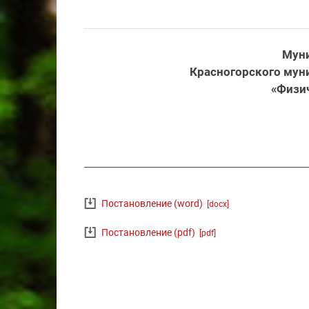
Мун
Красногорского мун
«Физич
Постановление (word)
[docx]
Постановление (pdf)
[pdf]