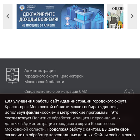
Администрация
городского округа Красногорск
Московской области
Свидетельство о регистрации СМИ
12+
Эл № ФС77-77792 от 31.01.2020.
Для улучшения работы сайт Администрации городского округа
Красногорск Московской области может собирать данные,
КОНТАКТЫ
используя файлы «cookie» и метрические программы . Это
соответствует
Политике обработки и защиты персональных
Адрес: 143404, Московская область, г. Красногорск,
данных в Администрации городского округа Красногорск
ул. Ленина, дом 4.
Московской области
. Продолжая работу с сайтом, Вы даете свое
Электронная почта:
согласие на обработку персональных данных. Файлы cookie можно
krasrn@mosreg.ru