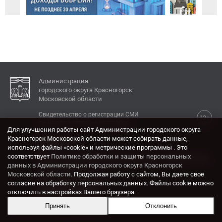
Администрация
городского округа Красногорск
Московской области
Свидетельство о регистрации СМИ
12+
Эл № ФС77-77792 от 31.01.2020.
Для улучшения работы сайт Администрации городского округа
Красногорск Московской области может собирать данные,
КОНТАКТЫ
используя файлы «cookie» и метрические программы . Это
соответствует
Политике обработки и защиты персональных
Адрес: 143404, Московская область, г. Красногорск,
данных в Администрации городского округа Красногорск
ул. Ленина, дом 4.
Московской области
. Продолжая работу с сайтом, Вы даете свое
Электронная почта:
согласие на обработку персональных данных. Файлы cookie можно
krasrn@mosreg.ru
отключить в настройках Вашего браузера.
Принять
Отклонить
Разработка и поддержка сайта ADN