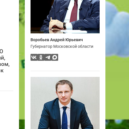
Воробьев Андрей Юрьевич
Губернатор Московской области
«О
й,
вом,
ск