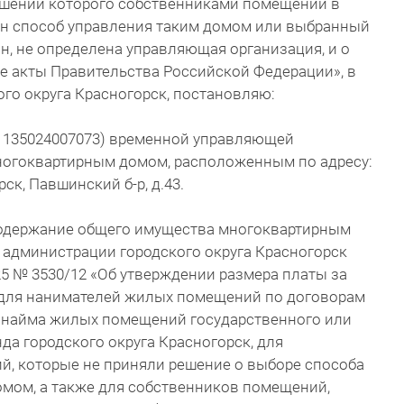
ошении которого собственниками помещений в
н способ управления таким домом или выбранный
н, не определена управляющая организация, и о
е акты Правительства Российской Федерации», в
ого округа Красногорск, постановляю:
 1135024007073) временной управляющей
ногоквартирным домом, расположенным по адресу:
ск, Павшинский б-р, д.43.
 содержание общего имущества многоквартирным
администрации городского округа Красногорск
25 № 3530/12 «Об утверждении размера платы за
для нанимателей жилых помещений по договорам
 найма жилых помещений государственного или
а городского округа Красногорск, для
, которые не приняли решение о выборе способа
мом, а также для собственников помещений,