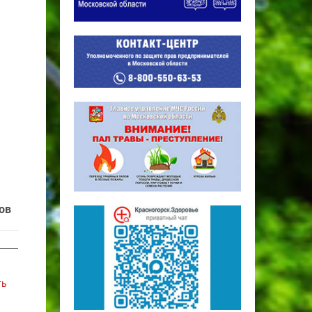
ов
ть