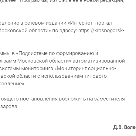
) (далее - Программа) изложив ее в новой редакции,
овление в сетевом издании «Интернет- портал
осковской области» по адресу: https://krasnogorsk-
аммы в «Подсистеме по формированию и
ограмм Московской области» автоматизированной
системы мониторинга «Мониторинг социально-
вской области с использованием типового
равление».
стоящего постановления возложить на заместителя
изарова.
Д.В. Волк