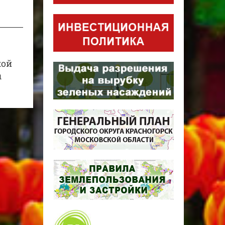
кой
ы