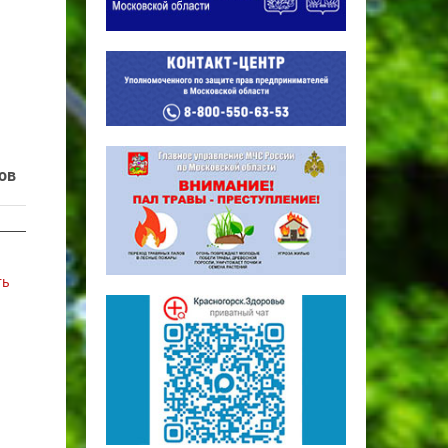
ов
ть