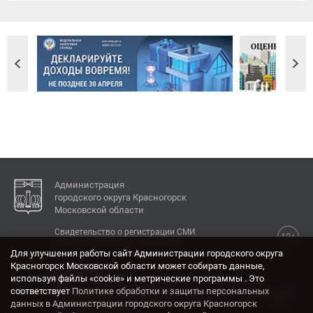
Администрация
городского округа Красногорск
Московской области
Свидетельство о регистрации СМИ
12+
Эл № ФС77-77792 от 31.01.2020.
Для улучшения работы сайт Администрации городского округа
Красногорск Московской области может собирать данные,
КОНТАКТЫ
используя файлы «cookie» и метрические программы . Это
соответствует
Политике обработки и защиты персональных
Адрес: 143404, Московская область, г. Красногорск,
данных в Администрации городского округа Красногорск
ул. Ленина, дом 4.