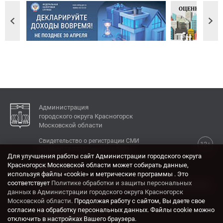
Администрация
городского округа Красногорск
Московской области
Свидетельство о регистрации СМИ
12+
Эл № ФС77-77792 от 31.01.2020.
Для улучшения работы сайт Администрации городского округа
Красногорск Московской области может собирать данные,
КОНТАКТЫ
используя файлы «cookie» и метрические программы . Это
соответствует
Политике обработки и защиты персональных
Адрес: 143404, Московская область, г. Красногорск,
данных в Администрации городского округа Красногорск
ул. Ленина, дом 4.
Московской области
. Продолжая работу с сайтом, Вы даете свое
Электронная почта:
согласие на обработку персональных данных. Файлы cookie можно
krasrn@mosreg.ru
отключить в настройках Вашего браузера.