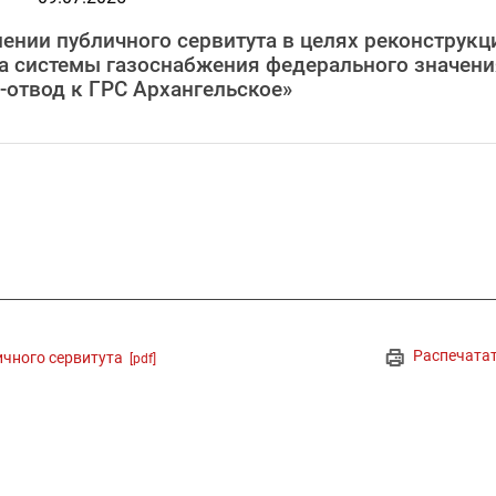
нии публичного сервитута в целях реконструкц
та системы газоснабжения федерального значени
-отвод к ГРС Архангельское»
Распечата
ичного сервитута
[pdf]