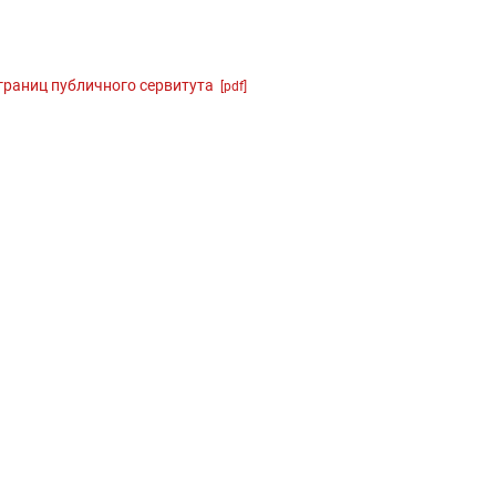
раниц публичного сервитута
[pdf]