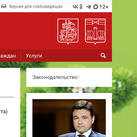
12+
Версия для слабовидящих
раждан
Услуги
Законодательство
ута)