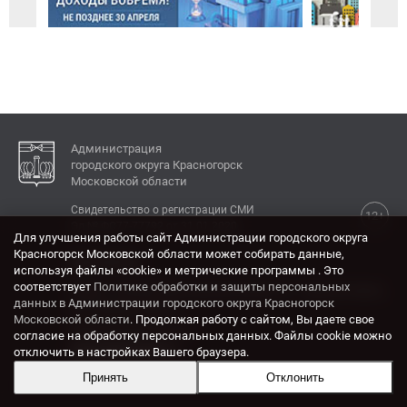
Администрация
городского округа Красногорск
Московской области
Свидетельство о регистрации СМИ
12+
Эл № ФС77-77792 от 31.01.2020.
Для улучшения работы сайт Администрации городского округа
Красногорск Московской области может собирать данные,
КОНТАКТЫ
используя файлы «cookie» и метрические программы . Это
соответствует
Политике обработки и защиты персональных
Адрес: 143404, Московская область, г. Красногорск,
данных в Администрации городского округа Красногорск
ул. Ленина, дом 4.
Московской области
. Продолжая работу с сайтом, Вы даете свое
Электронная почта:
согласие на обработку персональных данных. Файлы cookie можно
krasrn@mosreg.ru
отключить в настройках Вашего браузера.
Принять
Отклонить
Разработка и поддержка сайта ADN