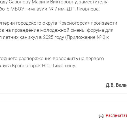
 году Сазонову Марину Викторовну, заместителя
боте МБОУ гимназии № 7 им. Д.П. Яковлева.
лтерия городского округа Красногорск» произвести
ов на проведение молодежной смены-форума для
 летних каникул в 2025 году (Приложение № 2 к
стоящего распоряжения возложить на первого
круга Красногорск Н.С. Тимошину.
Д.В. Волк
Распечата