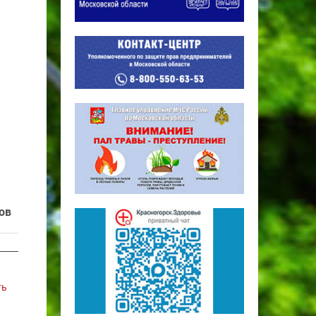
ов
ть