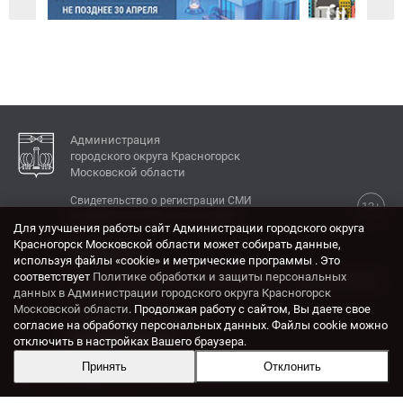
Администрация
городского округа Красногорск
Московской области
Свидетельство о регистрации СМИ
12+
Эл № ФС77-77792 от 31.01.2020.
Для улучшения работы сайт Администрации городского округа
Красногорск Московской области может собирать данные,
КОНТАКТЫ
используя файлы «cookie» и метрические программы . Это
соответствует
Политике обработки и защиты персональных
Адрес: 143404, Московская область, г. Красногорск,
данных в Администрации городского округа Красногорск
ул. Ленина, дом 4.
Московской области
. Продолжая работу с сайтом, Вы даете свое
Электронная почта:
согласие на обработку персональных данных. Файлы cookie можно
krasrn@mosreg.ru
отключить в настройках Вашего браузера.
Принять
Отклонить
Разработка и поддержка сайта ADN