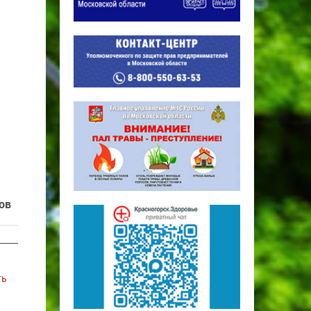
ов
ть