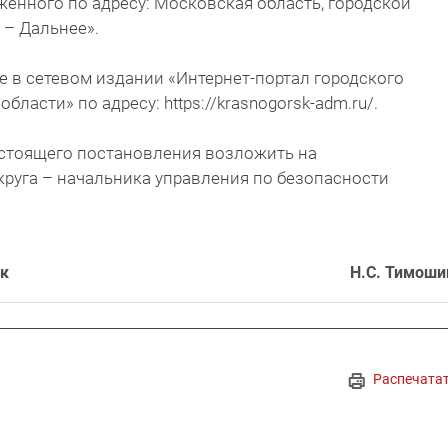
женного по адресу: Московская область, городской
 – Дальнее».
е в сетевом издании «Интернет-портал городского
ласти» по адресу: https://krasnogorsk-adm.ru/.
астоящего постановления возложить на
круга – начальника управления по безопасности
рск
Н.С. Тимоши
Распечата