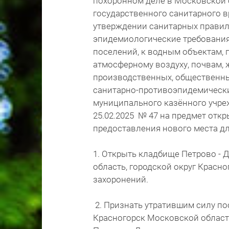
похоронном деле в Московской 
государственного санитарного в
утверждении санитарных правил 
эпидемиологические требования
поселений, к водным объектам, 
атмосферному воздуху, почвам,
производственных, общественн
санитарно-противоэпидемически
муниципального казённого учре
25.02.2025 № 47 на предмет отк
предоставления нового места дл
1. Открыть кладбище Петрово - 
область, городской округ Красно
захоронений.
2. Признать утратившим силу по
Красногорск Московской области