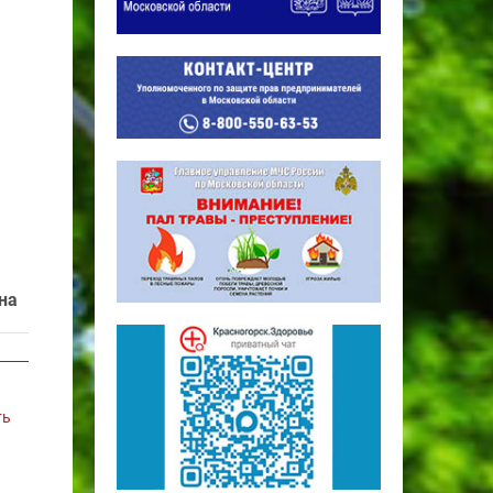
на
ть