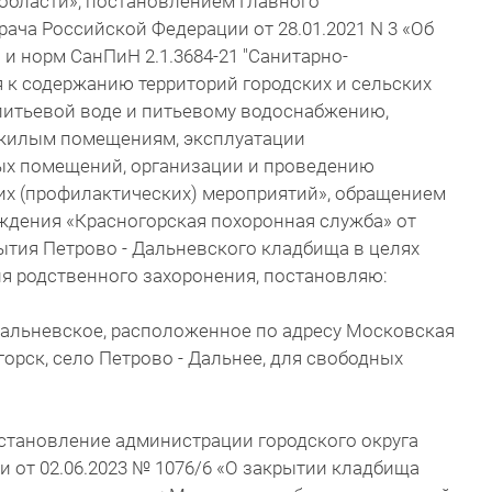
области», постановлением Главного
рача Российской Федерации от 28.01.2021 N 3 «Об
и норм СанПиН 2.1.3684-21 "Санитарно-
 к содержанию территорий городских и сельских
питьевой воде и питьевому водоснабжению,
 жилым помещениям, эксплуатации
ых помещений, организации и проведению
х (профилактических) мероприятий», обращением
ждения «Красногорская похоронная служба» от
рытия Петрово - Дальневского кладбища в целях
я родственного захоронения, постановляю:
Дальневское, расположенное по адресу Московская
горск, село Петрово - Дальнее, для свободных
становление администрации городского округа
 от 02.06.2023 № 1076/6 «О закрытии кладбища