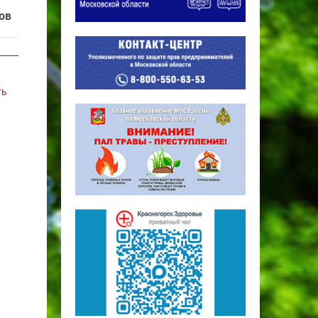
ов
ть