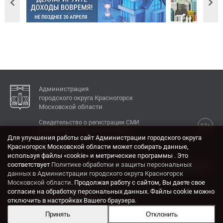
Администрация
городского округа Красногорск
Московской области
Свидетельство о регистрации СМИ
12+
Эл № ФС77-77792 от 31.01.2020.
Для улучшения работы сайт Администрации городского округа
Красногорск Московской области может собирать данные,
КОНТАКТЫ
используя файлы «cookie» и метрические программы . Это
соответствует
Политике обработки и защиты персональных
Адрес: 143404, Московская область, г. Красногорск,
данных в Администрации городского округа Красногорск
ул. Ленина, дом 4.
Московской области
. Продолжая работу с сайтом, Вы даете свое
Электронная почта:
согласие на обработку персональных данных. Файлы cookie можно
krasrn@mosreg.ru
отключить в настройках Вашего браузера.
Принять
Отклонить
Разработка и поддержка сайта ADN