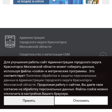
Администрация
городского округа Красногорск
Московской области
Свидетельство о регистрации СМИ
12+
Эл № ФС77-77792 от 31.01.2020.
Для улучшения работы сайт Администрации городского округа
Красногорск Московской области может собирать данные,
КОНТАКТЫ
используя файлы «cookie» и метрические программы . Это
соответствует
Политике обработки и защиты персональных
Адрес: 143404, Московская область, г. Красногорск,
данных в Администрации городского округа Красногорск
ул. Ленина, дом 4.
Московской области
. Продолжая работу с сайтом, Вы даете свое
Электронная почта:
согласие на обработку персональных данных. Файлы cookie можно
krasrn@mosreg.ru
отключить в настройках Вашего браузера.
Принять
Отклонить
Разработка и поддержка сайта ADN