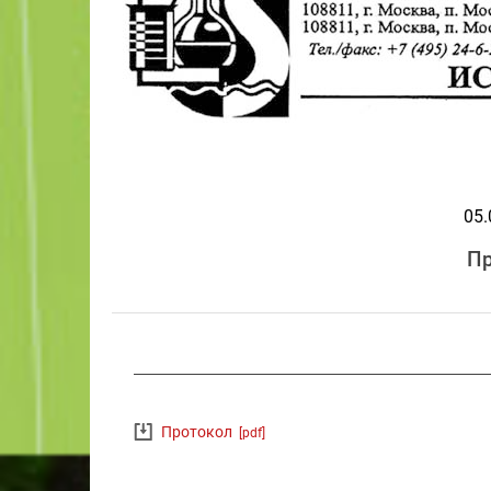
05.
Пр
Протокол
[pdf]