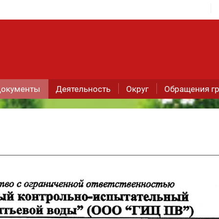
окументы
Деятельность
Округ
Обращения г