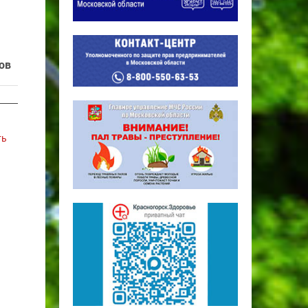
ов
ть