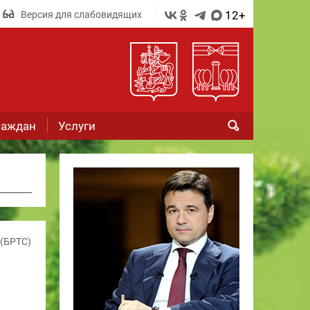
12+
Версия для слабовидящих
раждан
Услуги
(БРТС)