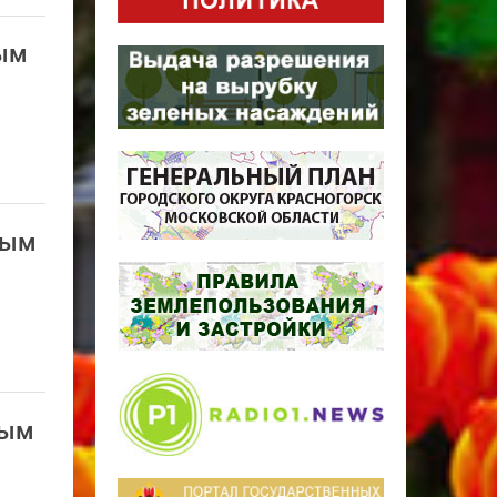
ным
ным
ным