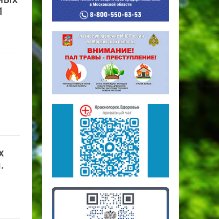
1
х
.