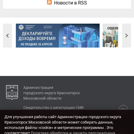
Новости в RSS
Администрация
городского округа Красногорск
Московской области
Свидетельство о регистрации СМИ
12+
Эл № ФС77-77792 от 31.01.2020.
Для улучшения работы сайт Администрации городского округа
Красногорск Московской области может собирать данные,
КОНТАКТЫ
используя файлы «cookie» и метрические программы . Это
соответствует
Политике обработки и защиты персональных