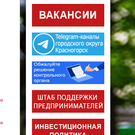
на
на