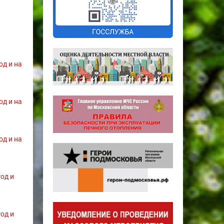
од и на
од и на
од и на
од и
од и