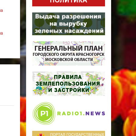
на
на