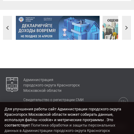
Администрация
городского округа Красногорск
Московской области
Свидетельство о регистрации СМИ
12+
Эл № ФС77-77792 от 31.01.2020.
Для улучшения работы сайт Администрации городского округа
Красногорск Московской области может собирать данные,
КОНТАКТЫ
используя файлы «cookie» и метрические программы . Это
соответствует
Политике обработки и защиты персональных
Адрес: 143404, Московская область, г. Красногорск,
данных в Администрации городского округа Красногорск
ул. Ленина, дом 4.