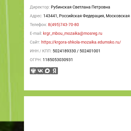
Директор:
Рубинская Светлана Петровна
Адрес:
143441, Российская Федерация, Московская о
Телефон:
8(495)743-70-80
E-mail:
krgr_mbou_mozaika@mosreg.ru
Сайт:
https://krgora-shkola-mozaika.edumsko.ru/
ИНН / КПП:
5024189330 / 502401001
ОГРН:
1185053030931