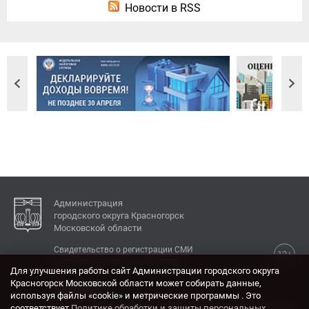
Новости в RSS
Администрация
городского округа Красногорск
Московской области
Свидетельство о регистрации СМИ
12+
Эл № ФС77-77792 от 31.01.2020.
Для улучшения работы сайт Администрации городского округа
Красногорск Московской области может собирать данные,
КОНТАКТЫ
используя файлы «cookie» и метрические программы . Это
соответствует
Политике обработки и защиты персональных