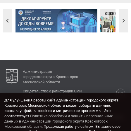
Администрация
городского округа Красногорск
Московской области
Свидетельство о регистрации СМИ
12+
Эл № ФС77-77792 от 31.01.2020.
Для улучшения работы сайт Администрации городского округа
Красногорск Московской области может собирать данные,
КОНТАКТЫ
используя файлы «cookie» и метрические программы . Это
соответствует
Политике обработки и защиты персональных
Адрес: 143404, Московская область, г. Красногорск,
данных в Администрации городского округа Красногорск
ул. Ленина, дом 4.
Московской области
. Продолжая работу с сайтом, Вы даете свое
Электронная почта: