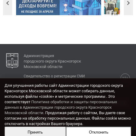
Администрация
городского округа Красногорск
Московской области
Свидетельство о регистрации СМИ
12+
Эл № ФС77-77792 от 31.01.2020.
Для улучшения работы сайт Администрации городского округа
Красногорск Московской области может собирать данные,
КОНТАКТЫ
используя файлы «cookie» и метрические программы . Это
соответствует
Политике обработки и защиты персональных
Адрес: 143404, Московская область, г. Красногорск,
данных в Администрации городского округа Красногорск
ул. Ленина, дом 4.
Московской области
. Продолжая работу с сайтом, Вы даете свое
Электронная почта:
согласие на обработку персональных данных. Файлы cookie можно
krasrn@mosreg.ru
отключить в настройках Вашего браузера.
Принять
Отклонить
Разработка и поддержка сайта ADN