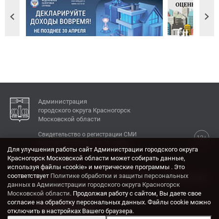
Администрация
городского округа Красногорск
Московской области
Свидетельство о регистрации СМИ
12+
Эл № ФС77-77792 от 31.01.2020.
Для улучшения работы сайт Администрации городского округа
Красногорск Московской области может собирать данные,
КОНТАКТЫ
используя файлы «cookie» и метрические программы . Это
соответствует
Политике обработки и защиты персональных
Адрес: 143404, Московская область, г. Красногорск,
данных в Администрации городского округа Красногорск
ул. Ленина, дом 4.
Московской области
. Продолжая работу с сайтом, Вы даете свое
Электронная почта:
согласие на обработку персональных данных. Файлы cookie можно
krasrn@mosreg.ru
отключить в настройках Вашего браузера.