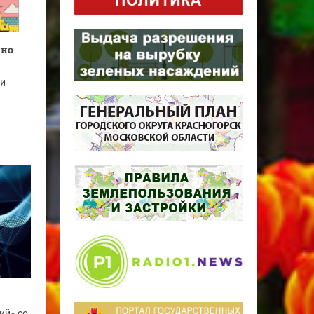
нно
 и
ий» со