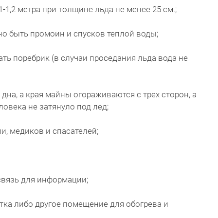
-1,2 метра при толщине льда не менее 25 см.;
но быть промоин и спусков теплой воды;
ть поребрик (в случаи проседания льда вода не
 дна, а края майны огораживаются с трех сторон, а
ловека не затянуло под лед;
и, медиков и спасателей;
связь для информации;
атка либо другое помещение для обогрева и