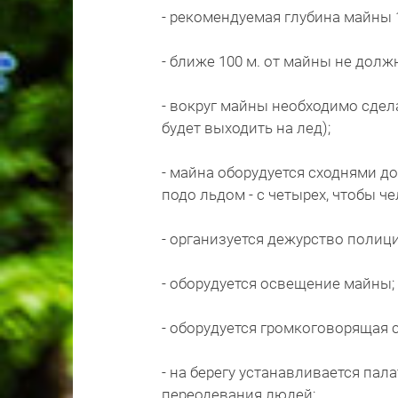
- рекомендуемая глубина майны 1
- ближе 100 м. от майны не долж
- вокруг майны необходимо сдела
будет выходить на лед);
- майна оборудуется сходнями до
подо льдом - с четырех, чтобы че
- организуется дежурство полици
- оборудуется освещение майны;
- оборудуется громкоговорящая 
- на берегу устанавливается пал
переодевания людей;