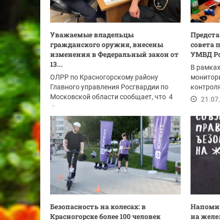
Уважаемые владельцы
Предста
гражданского оружия, внесены
совета 
изменения в Федеральный закон от
УМВД Ро
13...
В рамка
ОЛРР по Красногорскому району
монитори
Главного управления Росгвардии по
контроля
Московской области сообщает, что 4
представ
21.07
июля 2026 года...
28.07.2026
Безопасность на колесах: в
Напомин
Красногорске более 100 человек
на желе