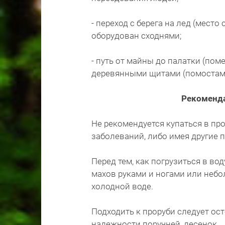
- переход с берега на лед (мест
оборудован сходнями;
- путь от майны до палатки (по
деревянными щитами (помостами
Рекоменда
Не рекомендуется купаться в пр
заболеваний, либо имея другие 
Перед тем, как погрузиться в во
махов руками и ногами или небо
холодной воде.
Подходить к проруби следует ос
надежности поручней, лесенок.