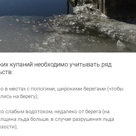
ких купаний необходимо учитывать ряд
ьств:
ло в местах с пологими, широкими берегами (чтобы
ись на берегу);
со слабым водотоком, недалеко от берега (на
лщина льда больше, в случае разрушения льда
зости);