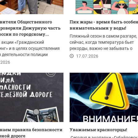
вители Общественного
Пик жары - время быть особе
проверили Дежурную часть
внимательными у воды!
ссии по городскому...
Пляжный сезон в самом разгаре,
х акции «Гражданский
сейчас, когда температура бьет
нг» и в целях осуществления
рекорды, важно не забывать о
 деятельности полиции
безопасности. Отдых у...
17.07.2026
ители...
.2026
аем правила безопасности
Уважаемые красногорцы!
зной дороге
Сегодня в экопарке «Губайловск