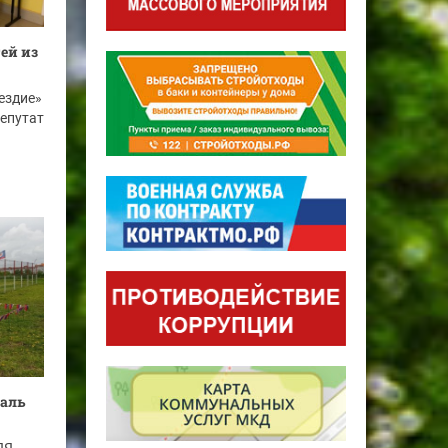
ей из
ездие»
депутат
валь