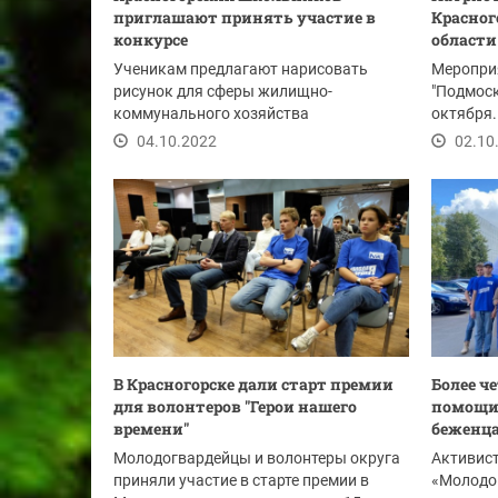
приглашают принять участие в
Красног
конкурсе
области
Ученикам предлагают нарисовать
Мероприя
рисунок для сферы жилищно-
"Подмоск
коммунального хозяйства
октября.
04.10.2022
02.10
В Красногорске дали старт премии
Более ч
для волонтеров "Герои нашего
помощи
времени"
беженца
Молодогвардейцы и волонтеры округа
Активист
приняли участие в старте премии в
«Молодо