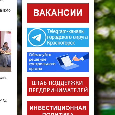
ЛЯ
льного
валь
еду,