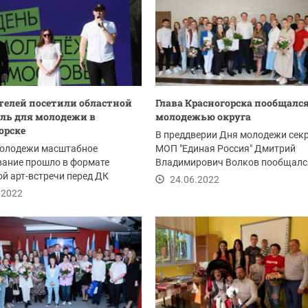
телей посетили областной
Глава Красногорска пообщался
ль для молодежи в
молодежью округа
орске
В преддверии Дня молодежи сек
молодежи масштабное
МОП "Единая Россия" Дмитрий
вание прошло в формате
Владимирович Волков пообщалс
й арт-встречи перед ДК
вручил...
24.06.2022
овье» в воскресенье,...
.2022