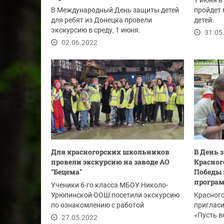
1 июня в
В Международный День защиты детей
пройдет
для ребят из Донецка провели
детей.
экскурсию в среду, 1 июня.
31.05
02.06.2022
Для красногорских школьников
В День 
провели экскурсию на заводе АО
Красног
"Бецема"
Победы 
програ
Ученики 6-го класса МБОУ Николо-
Урюпинской ООШ посетили экскурсию
Красног
по ознакомлению с работой
приглас
промышленного предприятия...
«Пусть в
27.05.2022