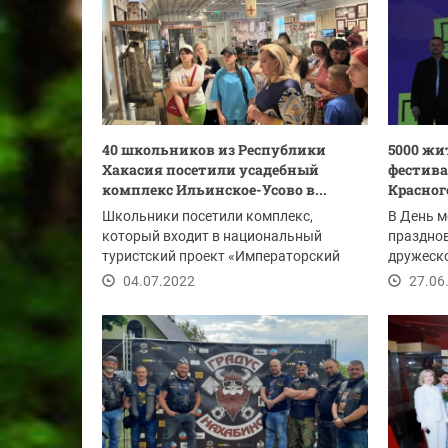
40 школьников из Республики
5000 жи
Хакасия посетили усадебный
фестива
комплекс Ильинское-Усово в...
Красног
Школьники посетили комплекс,
В День 
который входит в национальный
праздно
туристский проект «Императорский
дружеско
маршрут», в субботу, 4...
«Подмоск
04.07.2022
27.06