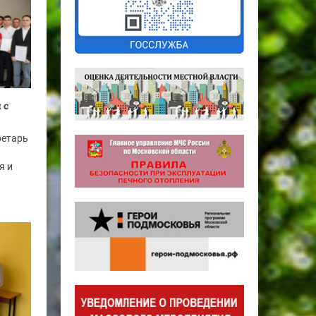
 с
ретарь
я и