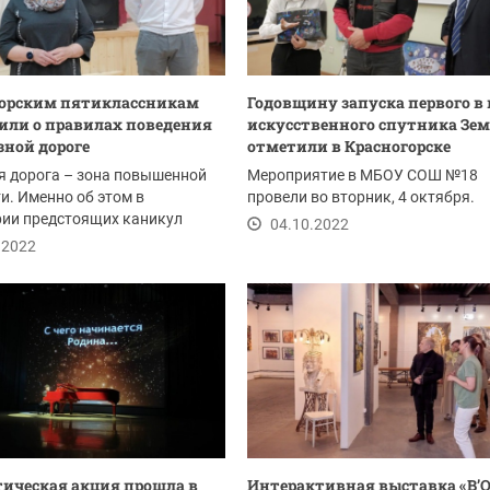
горским пятиклассникам
Годовщину запуска первого в
ли о правилах поведения
искусственного спутника Зе
зной дороге
отметили в Красногорске
я дорога – зона повышенной
Мероприятие в МБОУ СОШ №18
и. Именно об этом в
провели во вторник, 4 октября.
рии предстоящих каникул
04.10.2022
и учащимся...
.2022
ическая акция прошла в
Интерактивная выставка «В’