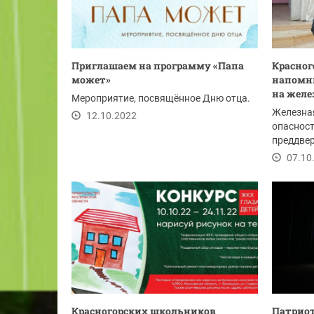
Приглашаем на программу «Папа
Красно
может»
напомни
на желе
Мероприятие, посвящённое Дню отца.
Железна
12.10.2022
опасност
преддве
напомнил
07.10
Красногорских школьников
Патриот