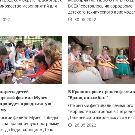
 городском округе Красногорск
Мероприятие "НЕБО ОТКРЫТО Д
 множество мероприятий для
ВСЕХ" состоялось на аэродроме
детского технического авиамоде
клуба "ЗИГЗАГ" в...
.2022
30.05.2022
защиты детей
В Красногорске прошёл фести
орский филиал Музея
"Браво, ансамбль!"
проведет праздничную
Открытый фестиваль семейного
мму
творчества состоялся в Петрово-
орский филиал Музея Победы
Дальневской школе искусств в ср
ил на праздничную программу
25 мая.
26.05.2022
сегда будет солнце» в День