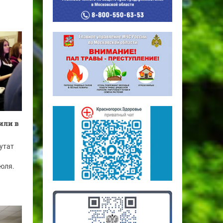
или в
утат
июля.