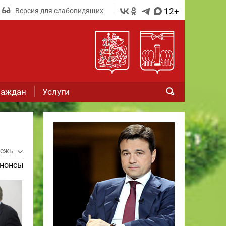
12+
Версия для слабовидящих
раждан
Услуги
ежь
нонсы