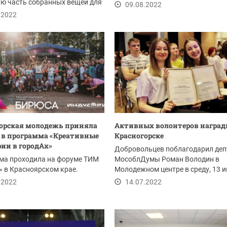
ю часть собранных вещей для
администрации округа.
09.08.2022
Донецкой и...
.2022
орская молодежь приняла
Активных волонтеров наград
 в программа «Креативные
Красногорске
ии в городАх»
Добровольцев поблагодарил деп
ма проходила на форуме ТИМ
МособлДумы Роман Володин в
 в Красноярском крае.
Молодежном центре в среду, 13 
.2022
14.07.2022