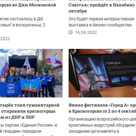
орске ко Дню Московской
Счастья» пройдёт в Нахабино 
октября
тие состоялось в ДК
Это будет первая интерактивная
овье" в воскресенье, 2
выставка в бизнес-сообществе.
16.09.2022
.2022
етырёх тонн гуманитарной
Финал фестиваля «Город А» п
 отправили красногорцы
в Красногорске со 2 по 4 сентя
м из ДНР и ЛНР
Организацию всероссийского це
ы партии «Единая Россия» и
креативных индустрий обсудили 
й гвардии» передали
заседании оргкомитета в