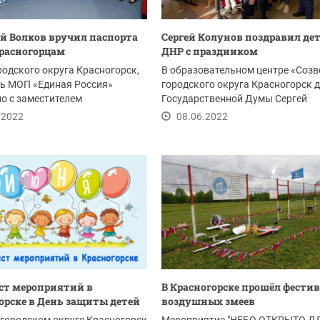
 Волков вручил паспорта
Сергей Колунов поздравил дет
расногорцам
ДНР с праздником
родского округа Красногорск,
В образовательном центре «Созв
рь МОП «Единая Россия»
городского округа Красногорск 
о с заместителем
Государственной Думы Сергей
теля Совета...
Колунов...
.2022
08.06.2022
ст мероприятий в
В Красногорске прошёл фести
орске в День защиты детей
воздушных змеев