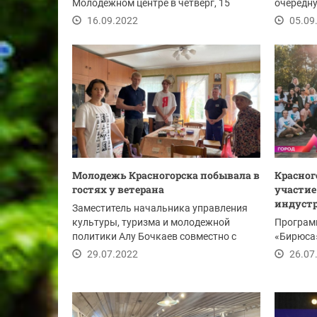
Молодежном центре в четверг, 15
очередну
сентября.
жителей 
16.09.2022
05.09
Молодежь Красногорска побывала в
Красног
гостях у ветерана
участие
индустр
Заместитель начальника управления
культуры, туризма и молодежной
Програм
политики Алу Бочкаев совместно с
«Бирюса»
членами партии...
29.07.2022
26.07