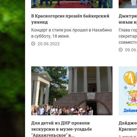
В Красногорске прошёл байкерский
Дмитрий
уикенд
юным к
Концерт в стиле рок прошел в Нахабино
Глава го
в субботу, 18 июня.
секрета
совместн
20.06.2022
председа
09.06
Для детей из ДНР провели
Дайдже
экскурсию в музее-усадьбе
Красног
"Архангельское" в...