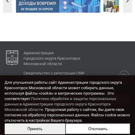
Администрация
городского округа Красногорск
Московской области
Свидетельство о регистрации СМИ
12+
Эл № ФС77-77792 от 31.01.2020.
Для улучшения работы сайт Администрации городского округа
Красногорск Московской области может собирать данные,
КОНТАКТЫ
используя файлы «cookie» и метрические программы . Это
соответствует
Политике обработки и защиты персональных
Адрес: 143404, Московская область, г. Красногорск,
данных в Администрации городского округа Красногорск
ул. Ленина, дом 4.
Московской области
. Продолжая работу с сайтом, Вы даете свое
Электронная почта:
согласие на обработку персональных данных. Файлы cookie можно
krasrn@mosreg.ru
отключить в настройках Вашего браузера.
Принять
Отклонить
Разработка и поддержка сайта ADN