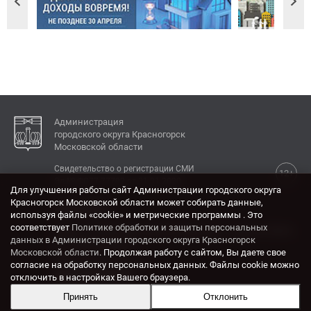
Администрация
городского округа Красногорск
Московской области
Свидетельство о регистрации СМИ
12+
Эл № ФС77-77792 от 31.01.2020.
Для улучшения работы сайт Администрации городского округа
Красногорск Московской области может собирать данные,
КОНТАКТЫ
используя файлы «cookie» и метрические программы . Это
соответствует
Политике обработки и защиты персональных
Адрес: 143404, Московская область, г. Красногорск,
данных в Администрации городского округа Красногорск
ул. Ленина, дом 4.
Московской области
. Продолжая работу с сайтом, Вы даете свое
Электронная почта:
согласие на обработку персональных данных. Файлы cookie можно
krasrn@mosreg.ru
отключить в настройках Вашего браузера.
Принять
Отклонить
Разработка и поддержка сайта ADN