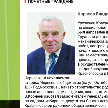
ПОЧЕТНЫЕ ГРАЖДАНЕ
Корнеев Влад
Уроженец Красн
по специальност
был направлен в
Трудовая деятел
механическом з
работ, настрой
начальником отд
Как заместитель
председатель пр
в осуществлени
градообразующе
Красногорска и 
Чернево-1 и началась за-
стройка Чернево-2, общежитие (на ул. Октяб
ДК «Подмосковье», начато строительство ро
новые дошкольные учреждения, школы, комп
В.Корнеев работал замес-тителем генерально
по кадрам, избирался депутатом Совета депу
Красногорской районной общественной органи