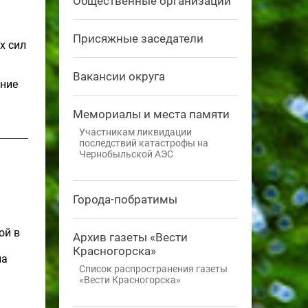
Общественные организации
Присяжные заседатели
х сил
Вакансии округа
ение
Мемориалы и места памяти
Участникам ликвидации
последствий катастрофы на
Чернобыльской АЭС
Города-побратимы
ой в
Архив газеты «Вести
Красногорска»
на
Список распространения газеты
«Вести Красногорска»