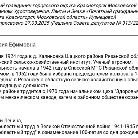
ый гражданин городского округа Красногорск Московской
ением Удостоверения, Ленты и Знака «Почетный граждани
га Красногорск Московской области» Кузнецовой
присвоено 27.03.2025 (Решение Совета депутатов № 313/22
рия Ефимовна
я 1924 года в д. Калиновка Шацкого района Рязанской обл
ский сельско-хозяйственный институт. Ученый агроном.
ьность начала в 1942 году в Спасской МТС Рязанской обл
ом, в 1952 году была избрана председателем колхоза, в 
ведена в Рязанскую областную сельско-хозяйственную оп
оводящую должность.
 районе трудится с 1970 года начальником цеха "Здоровья
м механическом заводе, затем в районном обществе охра
и Ленина,
облестный труд в Великой Отечественной войне 1941-1945 г
облестный труд" в ознаменование 100-летия со дня рожден