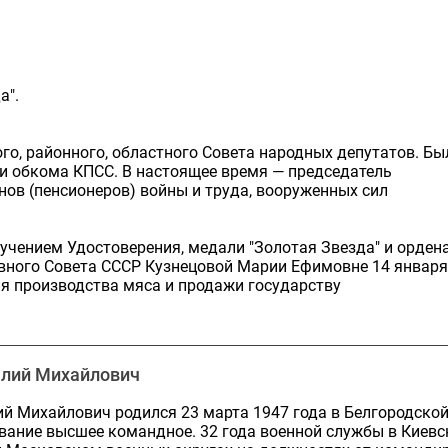
а".
го, районного, областного Совета народных депутатов. Бы
 и обкома КПСС. В настоящее время — председатель
нов (пенсионеров) войны и труда, вооруженных сил
ручением Удостоверения, медали "Золотая Звезда" и орден
вного Совета СССР Кузнецовой Марии Ефимовне 14 января
ия производства мяса и продажи государству
алий Михайлович
й Михайлович родился 23 марта 1947 года в Белгородско
вание высшее командное. 32 года военной службы в Киевс