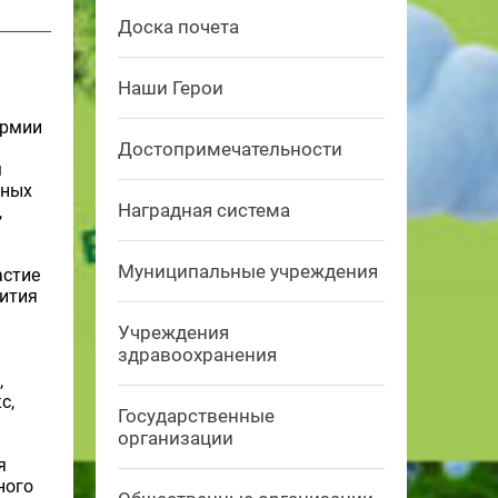
Доска почета
Наши Герои
армии
Достопримечательности
м
чных
Наградная система
,
Муниципальные учреждения
астие
вития
Учреждения
здравоохранения
,
с,
Государственные
организации
я
ного