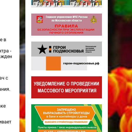
е в
тра -
ражден
ач с
ания.
вке
ивает