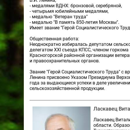
В.И. Ленина,
- медалями ВДНХ: бронзовой, серебряной,
- четырьмя юбилейными медалями,
- медалью "Ветеран труда"
- медалью "В память 850-летия Москвы".
Имеет звание "Герой Социалистического Труд
Общественная работа:
Неоднократно избиралась депутатом сельско
делегатом XXI съезда КПСС, членом горкома
Красногорской районной организации ветера
и правоохранительных органов.
Звание "Герой Социалистического Труда" с в
Ленина присвоено Указом Президиума Верхо
года за выдающиеся успехи в деле увеличен
сельскохозяйственной продукции.
Ласкавец Вит
Ласкавец Витали
области. Образо