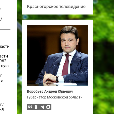
Красногорское телевидение
н
).
асти.
асти
1962
ытную
"
ны
Воробьев Андрей Юрьевич
Губернатор Московской области
г."
ия