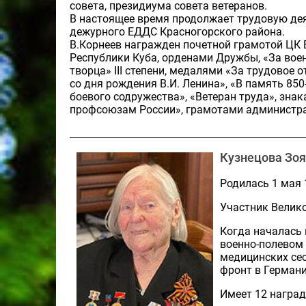
совета, президиума совета ветеранов.
В настоящее время продолжает трудовую де
дежурного ЕДДС Красногорского района.
В.Корнеев награжден почетной грамотой Ц
Республики Куба, орденами Дружбы, «За вое
творца» III степени, медалями «За трудовое 
со дня рождения В.И. Ленина», «В память 850
боевого содружества», «Ветеран труда», зна
профсоюзам России», грамотами администрац
Кузнецова Зоя
Родилась 1 мая 
Участник Велик
Когда началась 
военно-полевом 
медицинских сес
фронт в Германи
Имеет 12 наград