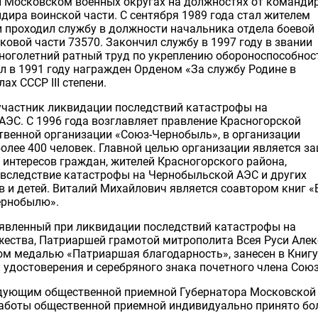
и Московском военных округах на должностях от команди
дира воинской части. С сентября 1989 года стал жителем
и проходил службу в должности начальника отдела боевой
ковой части 73570. Закончил службу в 1997 году в звании
ноголетний ратный труд по укреплению обороноспособнос
 в 1991 году награжден Орденом «За службу Родине в
лах СССР
III
степени.
. участник ликвидации последствий катастрофы на
ЭС. С 1996 года возглавляет правление Красногорской
твенной организации «Союз-Чернобыль», в организации
олее 400 человек. Главной целью организации является з
 интересов граждан, жителей Красногорского района,
следствие катастрофы на Чернобыльской АЭС и других
в и детей. Виталий Михайлович является соавтором книг 
ернобылю».
оявленный при ликвидации последствий катастрофы на
ества, Патриаршей грамотой митрополита Всея Руси Але
ом медалью «Патриаршая благодарность», занесен в Книгу
 удостоверения и серебряного знака почетного члена Союз
заведующим общественной приемной Губернатора Московской
работы общественной приемной индивидуально принято бо