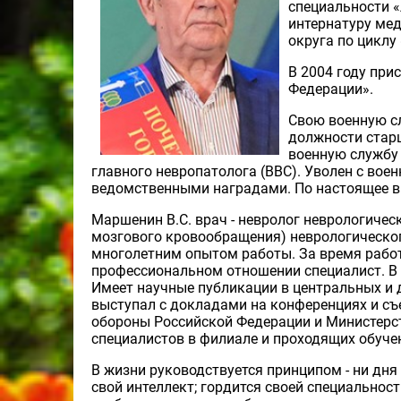
специальности «
интернатуру ме
округа по циклу
В 2004 году при
Федерации».
Свою военную сл
должности старш
военную службу 
главного невропатолога (ВВС). Уволен с вое
ведомственными наградами. По настоящее в
Маршенин В.С. врач - невролог неврологичес
мозгового кровообращения) неврологического
многолетним опытом работы. За время работ
профессиональном отношении специалист. В
Имеет научные публикации в центральных и 
выступал с докладами на конференциях и с
обороны Российской Федерации и Министерс
специалистов в филиале и проходящих обучен
В жизни руководствуется принципом - ни дня 
свой интеллект; гордится своей специальнос