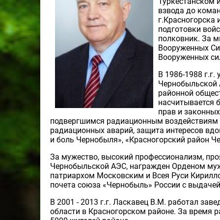
Туркестанском 
взвода до коман
г.Красногорска 
подготовки войс
полковник. За м
Вооруженных Сил
Вооруженных си
В 1986-1988 г.г
Чернобыльской А
районной общес
насчитывается б
прав и законных
подвергшимся радиационным воздействиям в
радиационных аварий, защита интересов вдо
и боль Чернобыля», «Красногорский район Ч
За мужество, высокий профессионализм, пр
Чернобыльской АЭС, награжден Орденом муж
патриархом Московским и Всея Руси Кирилл
почета союза «Чернобыль» России с выдачей
В 2001 - 2013 г.г. Ласкавец В.М. работал 
области в Красногорском районе. За время 