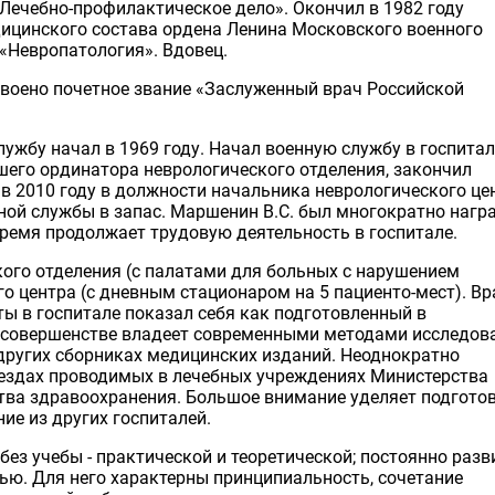
Лечебно-профилактическое дело». Окончил в 1982 году
дицинского состава ордена Ленина Московского военного
 «Невропатология». Вдовец.
своено почетное звание «Заслуженный врач Российской
ужбу начал в 1969 году. Начал военную службу в госпитал
его ординатора неврологического отделения, закончил
в 2010 году в должности начальника неврологического цен
нной службы в запас. Маршенин В.С. был многократно наг
ремя продолжает трудовую деятельность в госпитале.
кого отделения (с палатами для больных с нарушением
 центра (с дневным стационаром на 5 пациенто-мест). Вр
ы в госпитале показал себя как подготовленный в
 совершенстве владеет современными методами исследов
других сборниках медицинских изданий. Неоднократно
ъездах проводимых в лечебных учреждениях Министерства
тва здравоохранения. Большое внимание уделяет подгото
ие из других госпиталей.
без учебы - практической и теоретической; постоянно разв
тью. Для него характерны принципиальность, сочетание