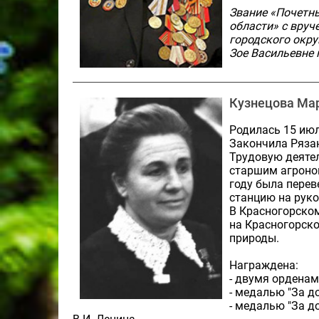
Звание «Почетн
области» с вруч
городского окру
Зое Васильевне 
Кузнецова Ма
Родилась 15 июл
Закончила Рязан
Трудовую деятел
старшим агроном
году была пере
станцию на рук
В Красногорском
на Красногорско
природы.
Награждена:
- двумя орденам
- медалью "За д
- медалью "За д