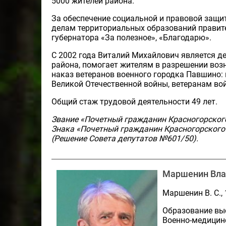
5000 жителей района.
За обеспечение социальной и правовой защ
делам территориальных образований правите
губернатора «За полезное», «Благодарю».
С 2002 года Виталий Михайлович является д
района, помогает жителям в разрешении воз
наказ ветеранов военного городка Павшино:
Великой Отечественной войны, ветеранам во
Общий стаж трудовой деятельности 49 лет.
Звание «Почетный гражданин Красногорского
Знака «Почетный гражданин Красногорского 
(Решение Совета депутатов №601/50).
Маршенин Вла
Маршенин В. С.,
Образование выс
Военно-медицин