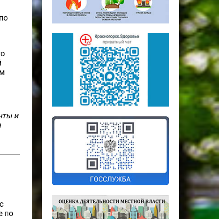
по
го
й
ам
нты и
а
с
е по