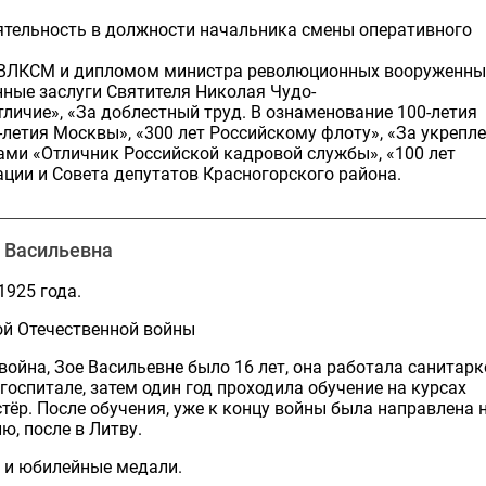
ятельность в должности начальника смены оперативного
К ВЛКСМ и дипломом министра революционных вооруженны
нные заслуги Святителя Николая Чудо-
отличие», «За доблестный труд. В ознаменование 100-летия
-летия Москвы», «300 лет Российскому флоту», «За укрепл
ками «Отличник Российской кадровой службы», «100 лет
ии и Совета депутатов Красногорского района.
 Васильевна
1925 года.
ой Отечественной войны
война, Зое Васильевне было 16 лет, она работала санитарк
госпитале, затем один год проходила обучение на курсах
тёр. После обучения, уже к концу войны была направлена 
ю, после в Литву.
 и юбилейные медали.