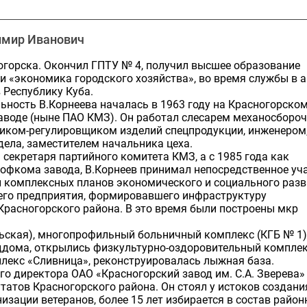
имир Иванович
огорска. Окончил ГПТУ № 4, получил высшее образование
и «экономика городского хозяйства», во время службы в 
 Республику Куба.
ьность В.Корнеева началась в 1963 году на Красногорско
аводе (ныне ПАО КМЗ). Он работал слесарем механосборо
щиком-регулировщиком изделий спецпродукции, инженером
ела, заместителем начальника цеха.
 секретаря партийного комитета КМЗ, а с 1985 года как
офкома завода, В.Корнеев принимал непосредственное уч
и комплексных планов экономического и социального раз
го предприятия, формировавшего инфраструктуру
Красногорского района. В это время были построены мкр
рьская), многопрофильный больничный комплекс (КГБ № 1)
ддома, открылись физкультурно-оздоровительный комплек
лекс «Сливница», реконструировалась лыжная база.
го директора ОАО «Красногорский завод им. С.А. Зверева»
татов Красногорского района. Он стоял у истоков создани
зации ветеранов, более 15 лет избирается в состав район