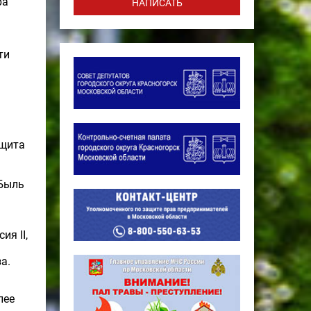
ра
НАПИСАТЬ
ти
ащита
«Быль
ксия
II
,
а.
лее