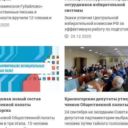
сотрудников избирательной
наменское-Губайлово»
системы
рственные письма и
ности вручили 12 членам и
Знаки отличия Центральной
ателям УИК
избирательной комиссии РФ за
.2020
эффективную работу по подготов
проведению общероссийского...
29.12.2020
ован новый состав
Красногорские депутаты утв
венной палаты
членов Общественной палаты
орска
24 сентября на заседании Совета
новой Общественной палаты
депутатов парламентарии выбра
и в три этапа. 15 человек
человек путем тайного голосован