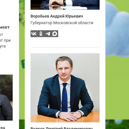
Воробьев Андрей Юрьевич
Губернатор Московской области
мент
ут
т при
уга
ила
Волков Дмитрий Владимирович