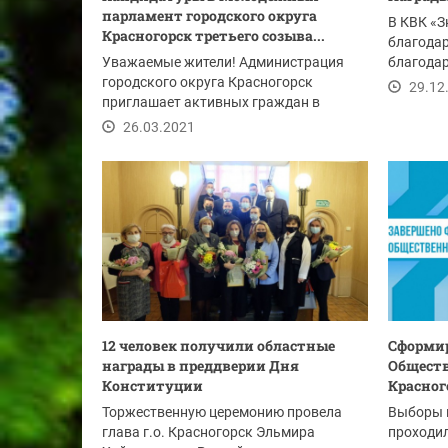
парламент городского округа
В КВК «З
Красногорск третьего созыва...
благода
Уважаемые жители! Администрация
благодар
городского округа Красногорск
председ
29.12
приглашает активных граждан в
возрасте от 16 до 35 лет...
26.03.2021
12 человек получили областные
Сформир
награды в преддверии Дня
Общест
Конституции
Красног
Торжественную церемонию провела
Выборы 
глава г.о. Красногорск Эльмира
проходил