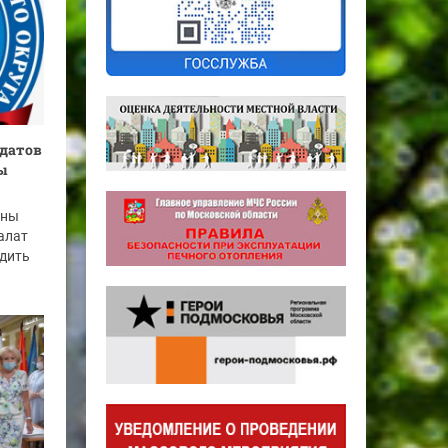
идатов
ы
ены
алат
одить