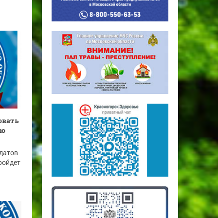
овать
ую
датов
ройдет