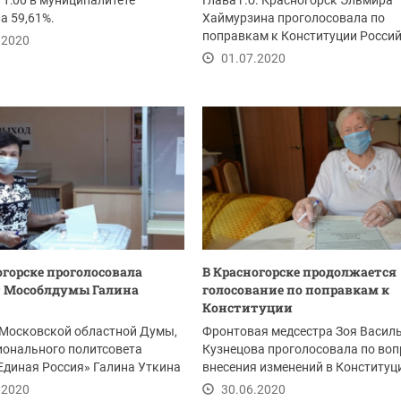
11:00 в муниципалитете
Глава г.о. Красногорск Эльмира
а 59,61%.
Хаймурзина проголосовала по
поправкам к Конституции Росси
.2020
Федерации в средней...
01.07.2020
огорске проголосовала
В Красногорске продолжается
т Мособлдумы Галина
голосование по поправкам к
Конституции
 Московской областной Думы,
Фронтовая медсестра Зоя Васил
ионального политсовета
Кузнецова проголосовала по воп
Единая Россия» Галина Уткина
внесения изменений в Конституц
вой...
.2020
30.06.2020