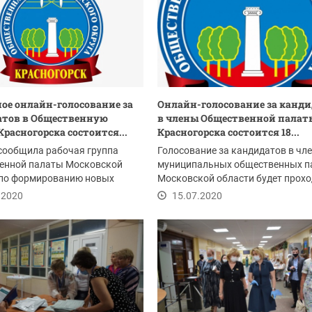
ое онлайн-голосование за
Онлайн-голосование за канд
атов в Общественную
в члены Общественной палат
Красногорска состоится...
Красногорска состоится 18...
сообщила рабочая группа
Голосование за кандидатов в чл
енной палаты Московской
муниципальных общественных п
 по формированию новых
Московской области будет прох
 муниципальных...
на сайте...
.2020
15.07.2020