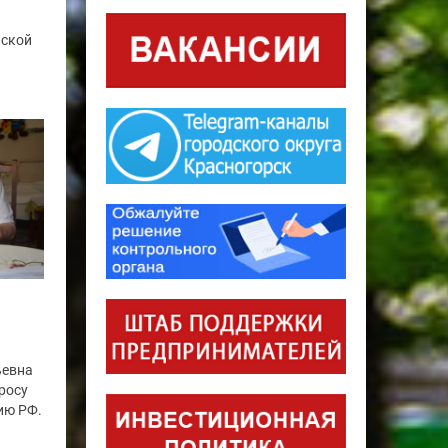
йской
ьевна
росу
ию РФ.