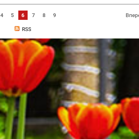
4
5
6
7
8
9
Впер
RSS