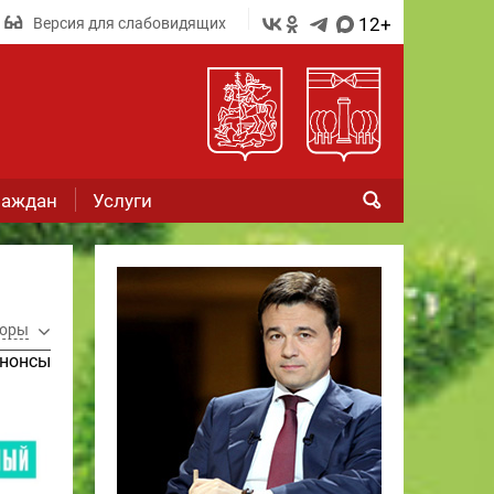
12+
Версия для слабовидящих
раждан
Услуги
оры
нонсы