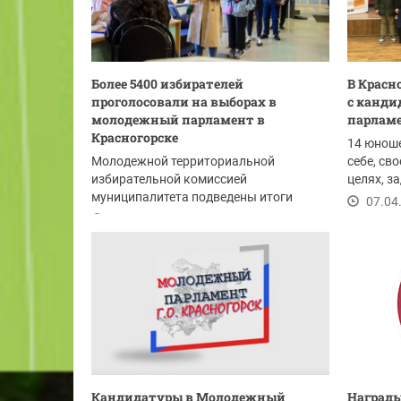
Более 5400 избирателей
В Красн
проголосовали на выборах в
с канд
молодежный парламент в
парлам
Красногорске
14 юноше
Молодежной территориальной
себе, св
избирательной комиссией
целях, з
муниципалитета подведены итоги
деятельно
07.04
голосования выборов 8-10 апреля.
12.04.2021
Кандидатуры в Молодежный
Наград