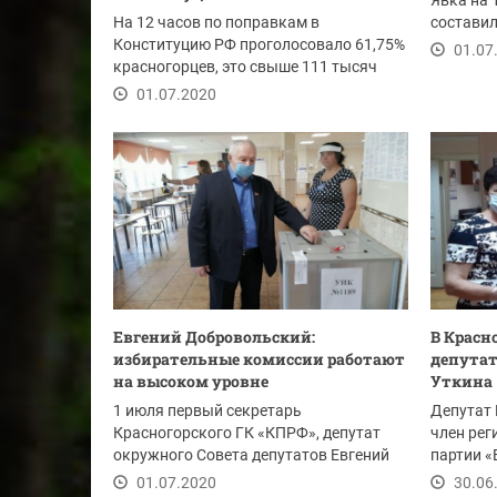
Явка на 
На 12 часов по поправкам в
составил
Конституцию РФ проголосовало 61,75%
01.07
красногорцев, это свыше 111 тысяч
жителей.
01.07.2020
Евгений Добровольский:
В Красн
избирательные комиссии работают
депута
на высоком уровне
Уткина
1 июля первый секретарь
Депутат
Красногорского ГК «КПРФ», депутат
член рег
окружного Совета депутатов Евгений
партии «
Добровольский...
сделала с
01.07.2020
30.06