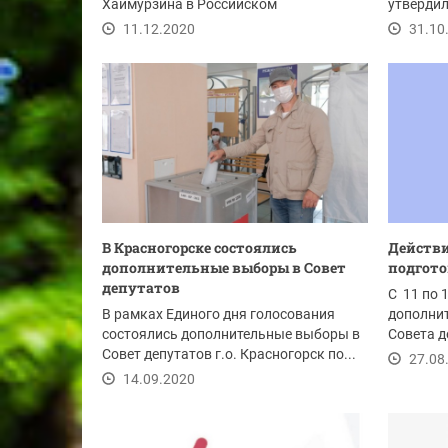
Хаймурзина в Российском
утверди
государственном архиве...
Андрей В
11.12.2020
31.10
В Красногорске состоялись
Действи
дополнительные выборы в Совет
подгото
депутатов
С 11 по 
В рамках Единого дня голосования
дополни
состоялись дополнительные выборы в
Совета д
Совет депутатов г.о. Красногорск по...
Красного
27.08
14.09.2020