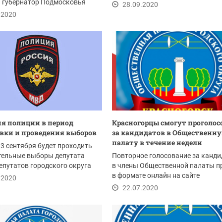
л губернатор Подмосковья
28.09.2020
оробьев,...
.2020
я полиции в период
Красногорцы смогут проголос
вки и проведения выборов
за кандидатов в Общественн
палату в течение недели
13 сентября будет проходить
тельные выборы депутата
Повторное голосование за канди
епутатов городского округа
в члены Общественной палаты п
рск по...
в формате онлайн на сайте
.2020
Общественной палаты...
22.07.2020