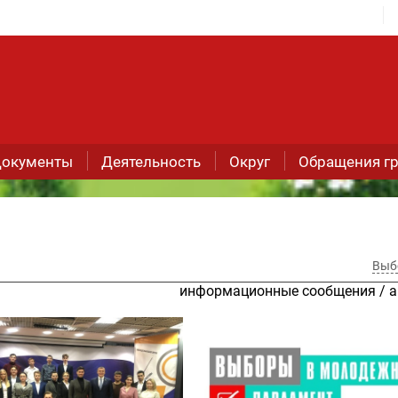
окументы
Деятельность
Округ
Обращения г
Выб
информационные сообщения
/
а