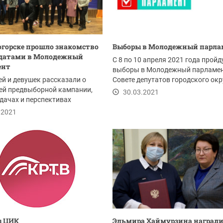
огорске прошло знакомство
Выборы в Молодежный парла
идатами в Молодежный
С 8 по 10 апреля 2021 года пройд
ент
выборы в Молодежный парламен
й и девушек рассказали о
Совете депутатов городского окр
оей предвыборной кампании,
Красногорск.
30.03.2021
адачах и перспективах
сти в...
.2021
ы ЦИК
Эльмира Хаймурзина наград