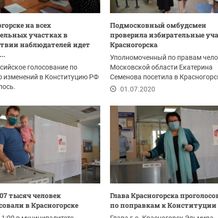
горске на всех
Подмосковный омбудсмен
ельных участках в
проверила избирательные уч
твии наблюдателей идет
Красногорска
..
Уполномоченный по правам чело
сийское голосование по
Московской области Екатерина
ю изменений в Конституцию РФ
Семенова посетила в Красногорс
лось.
избирательные...
01.07.2020
.2020
07 тысяч человек
Глава Красногорска проголосо
совали в Красногорске
по поправкам к Конституции