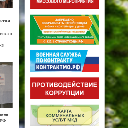
астки
века в
ке
вала
 РФ