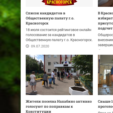
Список кандидатов в
В Красно
Общественную палату г.о.
избират
Красногорск
присутс
подсчет.
18 июля состоится рейтинговое онлайн
голосование за кандидатов в
Общерос
Общественную палату г.о. Красногорск.
внесени
заверши
09.07.2020
01.07
Жители поселка Нахабино активно
Cвыше 1
голосуют по поправкам к
проголо
Конституции