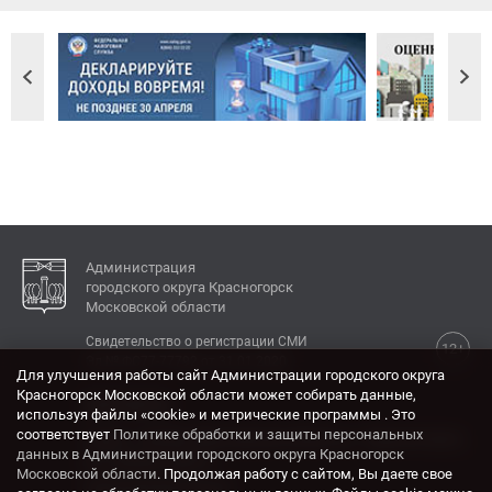
Администрация
городского округа Красногорск
Московской области
Свидетельство о регистрации СМИ
12+
Эл № ФС77-77792 от 31.01.2020.
Для улучшения работы сайт Администрации городского округа
Красногорск Московской области может собирать данные,
КОНТАКТЫ
используя файлы «cookie» и метрические программы . Это
соответствует
Политике обработки и защиты персональных
Адрес: 143404, Московская область, г. Красногорск,
данных в Администрации городского округа Красногорск
ул. Ленина, дом 4.
Московской области
. Продолжая работу с сайтом, Вы даете свое
Электронная почта: