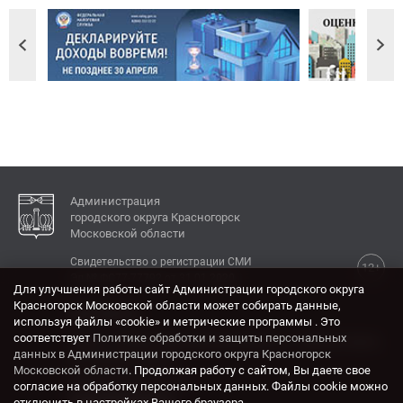
Администрация
городского округа Красногорск
Московской области
Свидетельство о регистрации СМИ
12+
Эл № ФС77-77792 от 31.01.2020.
Для улучшения работы сайт Администрации городского округа
Красногорск Московской области может собирать данные,
КОНТАКТЫ
используя файлы «cookie» и метрические программы . Это
соответствует
Политике обработки и защиты персональных
Адрес: 143404, Московская область, г. Красногорск,
данных в Администрации городского округа Красногорск
ул. Ленина, дом 4.
Московской области
. Продолжая работу с сайтом, Вы даете свое
Электронная почта:
согласие на обработку персональных данных. Файлы cookie можно
krasrn@mosreg.ru
отключить в настройках Вашего браузера.