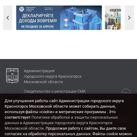
Администрация
городского округа Красногорск
Московской области
Свидетельство о регистрации СМИ
12+
Эл № ФС77-77792 от 31.01.2020.
Для улучшения работы сайт Администрации городского округа
Красногорск Московской области может собирать данные,
КОНТАКТЫ
используя файлы «cookie» и метрические программы . Это
соответствует
Политике обработки и защиты персональных
Адрес: 143404, Московская область, г. Красногорск,
данных в Администрации городского округа Красногорск
ул. Ленина, дом 4.
Московской области
. Продолжая работу с сайтом, Вы даете свое
Электронная почта:
согласие на обработку персональных данных. Файлы cookie можно