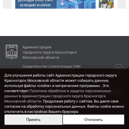
Администрация
городского округа Красногорск
Московской области
Свидетельство о регистрации СМИ
12+
Эл № ФС77-77792 от 31.01.2020.
Для улучшения работы сайт Администрации городского округа
Красногорск Московской области может собирать данные,
КОНТАКТЫ
используя файлы «cookie» и метрические программы . Это
соответствует
Политике обработки и защиты персональных
Адрес: 143404, Московская область, г. Красногорск,
данных в Администрации городского округа Красногорск
ул. Ленина, дом 4.
Московской области
. Продолжая работу с сайтом, Вы даете свое
Электронная почта:
согласие на обработку персональных данных. Файлы cookie можно
krasrn@mosreg.ru
отключить в настройках Вашего браузера.
Принять
Отклонить
Разработка и поддержка сайта ADN