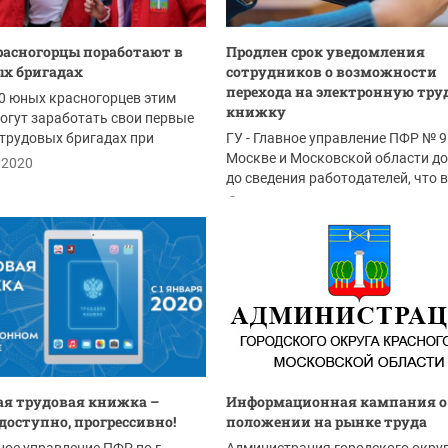
асногорцы поработают в
Продлен срок уведомления
х бригадах
сотрудников о возможности
перехода на электронную тр
0 юных красногорцев этим
книжку
огут заработать свои первые
 трудовых бригадах при
ГУ - Главное управление ПФР № 9 
 МУ...
Москве и Московской области д
.2020
до сведения работодателей, что в.
02.07.2020
я трудовая книжка –
Информационная кампания о
 доступно, прогрессивно!
положении на рынке труда