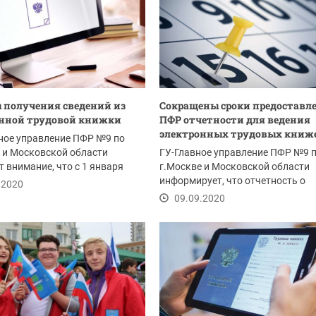
 получения сведений из
Сокращены сроки предоставл
онной трудовой книжки
ПФР отчетности для ведения
электронных трудовых книж
вное управление ПФР №9 по
 и Московской области
ГУ-Главное управление ПФР №9 
 внимание, что с 1 января
г.Москве и Московской области
...
информирует, что отчетность о
.2020
кадровых изменениях...
09.09.2020