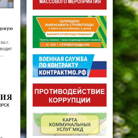
удовую
по г.
оводит
..