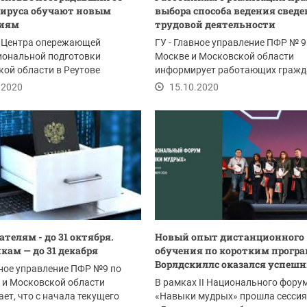
ируса обучают новым
выбора способа ведения сведе
сиям
трудовой деятельности
е Центра опережающей
ГУ - Главное управление ПФР № 9 
иональной подготовки
Москве и Московской области
ой области в Реутове
информирует работающих гражд
тся федеральная...
возможности...
.2020
15.10.2020
ателям - до 31 октября.
Новый опыт дистанционного
кам — до 31 декабря
обучения по коротким прогр
Ворлдскиллс оказался успеш
вное управление ПФР №9 по
 и Московской области
В рамках II Национального фору
ет, что с начала текущего
«Навыки мудрых» прошла сессия