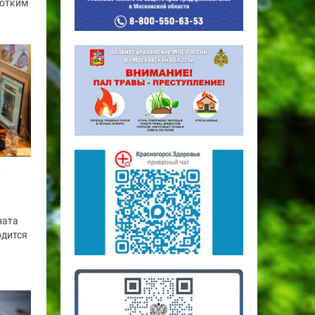
ротким
»
ната
одится