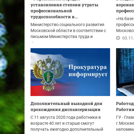
установления степени утраты
коронав
профессиональной
профес
трудоспособности в...
«На баз
Министерство социального развития
професс
Московской области в соответствии с
Московск
письмом Министерства труда и
реализуе
03.11
социальной защиты...
10.11.2020
Дополнительный выходной для
Работод
прохождения диспансеризации
Работни
С 11 августа 2020 года работники в
ГУ - Гла
возрасте 40 лет и старше смогут
г.Москве
получать ежегодно дополнительный
напомина