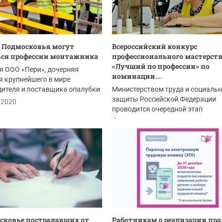
 Подмосковья могут
Всероссийский конкурс
ься профессии монтажника
профессионального мастерст
«Лучший по профессии» по
я ООО «Пери», дочерняя
номинации...
 крупнейшего в мире
ителя и поставщика опалубки
Министерством труда и социаль
льных лесов,...
защиты Российской Федерации
.2020
проводится очередной этап
Всероссийского конкурса...
10.11.2020
сковье пострадавших от
Работникам о реализации пра