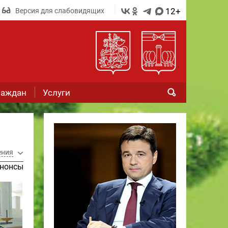
12+
Версия для слабовидящих
раждан
Услуги
ения
нонсы