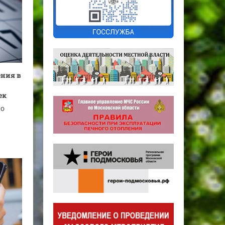
ения в
ек
по