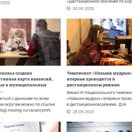
отодатели...
«Дистанционное обучение по ко
.2020
программам...
30.09.2020
сковье создана
Чемпионат «Навыки мудрых
тивная карта вакансий,
впервые проводится в
ых в муниципальных
дистанционном режиме
..
Финал III Национального чемпио
ться с данными по всем
«Навыки мудрых» впервые пров
м округам можно по ссылке
в дистанционном режиме. Для
slugi.mosreg.ru/vacancymfc.
эффективной...
28.09.2020
.2020