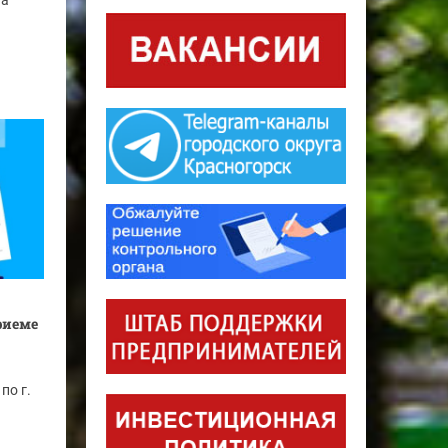
га
риеме
по г.