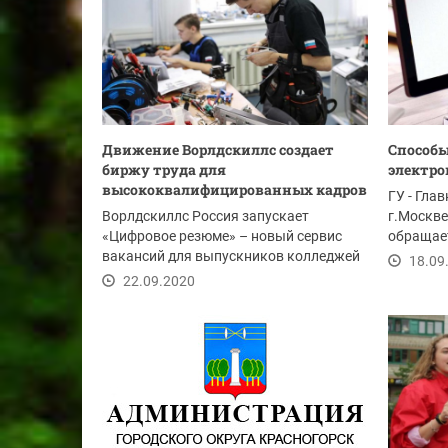
Движение Ворлдскиллс создает
Способы
биржу труда для
электр
высококвалифицированных кадров
ГУ - Гла
Ворлдскиллс Россия запускает
г.Москве
«Цифровое резюме» – новый сервис
обращает
вакансий для выпускников колледжей
2020 года
18.09
и работодателей,...
22.09.2020