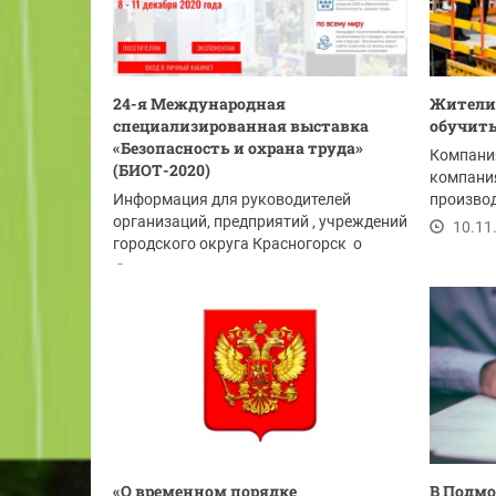
24-я Международная
Жители
специализированная выставка
обучит
«Безопасность и охрана труда»
Компани
(БИОТ-2020)
компания
Информация для руководителей
производ
организаций, предприятий , учреждений
и строите
10.11
городского округа Красногорск о
проведении...
19.11.2020
«О временном порядке
В Подмо