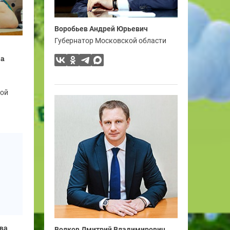
Воробьев Андрей Юрьевич
Губернатор Московской области
ва
ной
ва
Волков Дмитрий Владимирович