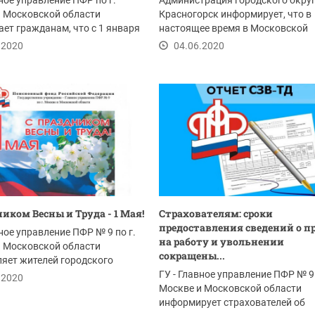
вное управление ПФР по г.
Администрация городского окру
и Московской области
Красногорск информирует, что в
ет гражданам, что с 1 января
настоящее время в Московской
 в России...
области проводится...
.2020
04.06.2020
ником Весны и Труда - 1 Мая!
Страхователям: сроки
предоставления сведений о п
вное управление ПФР № 9 по г.
на работу и увольнении
и Московской области
сокращены...
яет жителей городского
расногорск...
ГУ - Главное управление ПФР № 9 
.2020
Москве и Московской области
информирует страхователей об