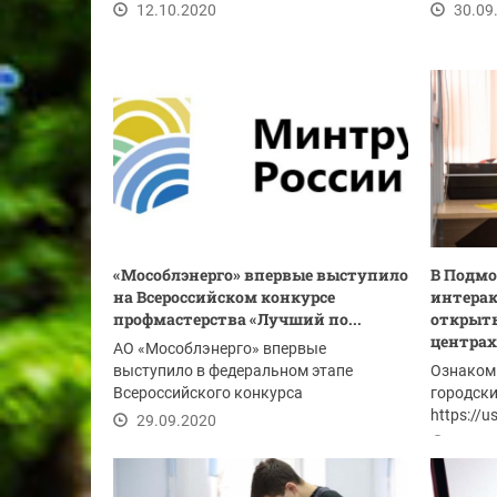
выходной для...
года раб
12.10.2020
30.09
«Мособлэнерго» впервые выступило
В Подмо
на Всероссийском конкурсе
интерак
профмастерства «Лучший по...
открыт
центрах.
АО «Мособлэнерго» впервые
выступило в федеральном этапе
Ознакоми
Всероссийского конкурса
городски
профмастерства «Лучший по
https://u
29.09.2020
профессии»...
29.09