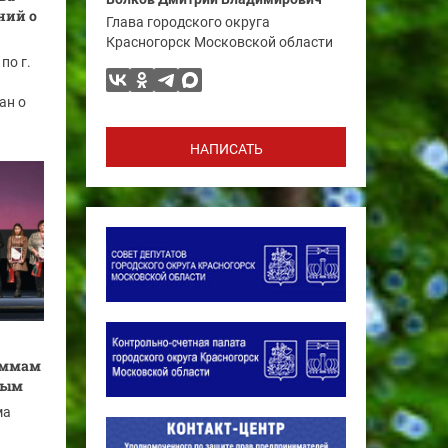
ний о
Глава городского округа
Красногорск Московской области
по г.
ан о
НАПИСАТЬ
аммам
ным
ма