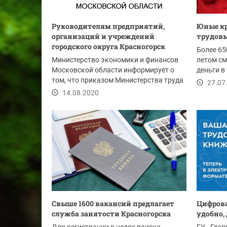
Руководителям предприятий,
Юные кр
организаций и учреждений
трудовы
городского округа Красногорск
Более 65
Министерство экономики и финансов
летом см
Московской области информирует о
деньги в
том, что приказом Министерства труда
школах и
27.07
и социальной...
14.08.2020
Свыше 1600 вакансий предлагает
Цифрова
служба занятости Красногорска
удобно,