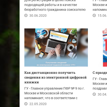
Для регистрации в целях поиска
ГУ - Гла
подходящей работы и в качестве
Москве 
безработного гражданина соискателю
напомина
необходимо заполнить...
2020 года
30.06.2020
15.06
Как дистанционно получить
С празд
сведения из электронной цифровой
ГУ - Гла
книжки
Москве 
ГУ - Главное управление ПФР № 9 по г.
поздравл
Москве и Московской области
округа К
30.04
напоминает, что в соответствии с
изменениями в...
22.05.2020