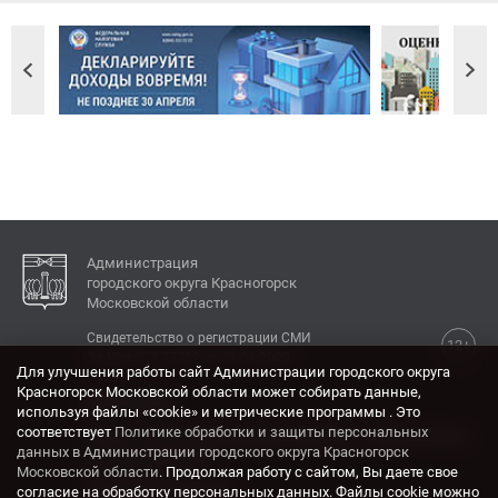
Администрация
городского округа Красногорск
Московской области
Свидетельство о регистрации СМИ
12+
Эл № ФС77-77792 от 31.01.2020.
Для улучшения работы сайт Администрации городского округа
Красногорск Московской области может собирать данные,
КОНТАКТЫ
используя файлы «cookie» и метрические программы . Это
соответствует
Политике обработки и защиты персональных
Адрес: 143404, Московская область, г. Красногорск,
данных в Администрации городского округа Красногорск
ул. Ленина, дом 4.
Московской области
. Продолжая работу с сайтом, Вы даете свое
Электронная почта:
согласие на обработку персональных данных. Файлы cookie можно