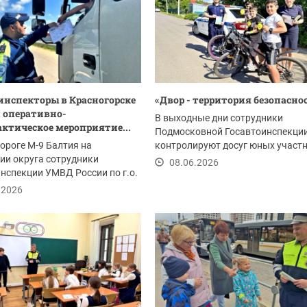
инспекторы в Красногорске
«Двор - территория безопасно
 оперативно-
В выходные дни сотрудники
ктическое мероприятие...
Подмосковной Госавтоинспекци
ороге М-9 Балтия на
контролируют досуг юных участ
ии округа сотрудники
дорожного движения.
08.06.2026
нспекции УМВД России по г.о.
рск провели...
.2026