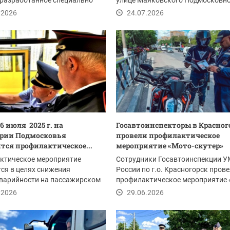
 разработанное специально
улице Маяковского Подмосковн
....
Красногорска провели...
.2026
24.07.2026
26 июля 2025 г. на
Госавтоинспекторы в Красног
ории Подмосковья
провели профилактическое
тся профилактическое...
мероприятие «Мото-скутер»
ктическое мероприятие
Сотрудники Госавтоинспекции 
ся в целях снижения
России по г.о. Красногорск пров
аварийности на пассажирском
профилактическое мероприятие 
е, усиления...
скутер»,...
.2026
29.06.2026