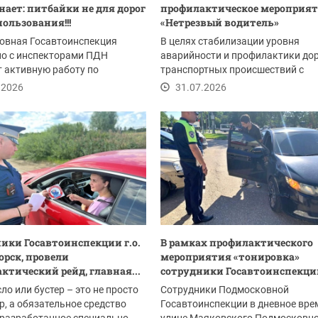
ает: питбайки не для дорог
профилактическое мероприят
пользования!!!
«Нетрезвый водитель»
овная Госавтоинспекция
В целях стабилизации уровня
но с инспекторами ПДН
аварийности и профилактики до
 активную работу по
транспортных происшествий с
ю и пресечению...
пострадавшими, на...
.2026
31.07.2026
ики Госавтоинспекции г.о.
В рамках профилактического
орск, провели
мероприятия «тонировка»
ктический рейд, главная...
сотрудники Госавтоинспекции
ло или бустер – это не просто
Сотрудники Подмосковной
р, а обязательное средство
Госавтоинспекции в дневное вре