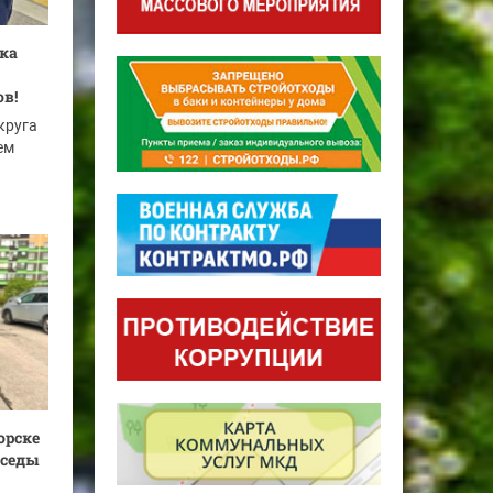
ка
в!
круга
ем
орске
еседы