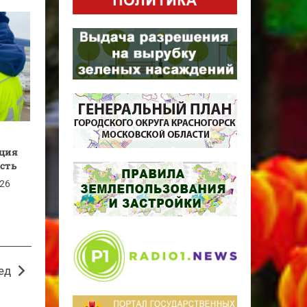
кция
ость
026
ед