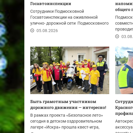
Госавтоинспекции
напомин
общего 
Сотрудники Подмосковной
Госавтоинспекции на оживленной
Подмоск
улично- дорожной сети Подмосковного
совмест
Красногорска продолжают...
проводит
05.08.2026
выявлени
03.08
Быть грамотным участником
Сотрудн
дорожного движения — интересно!
Красног
профила
В рамках проекта «Безопасное лето»
сегодня в детском оздоровительном
Автокрес
лагере «Искра» прошла квест-игра,
аксессуа