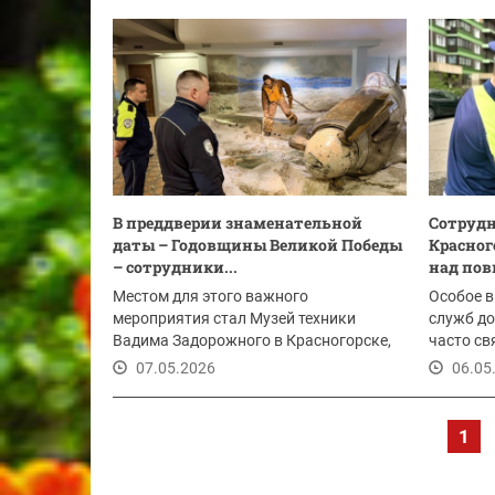
12.05.2026
В преддверии знаменательной
Сотруд
даты – Годовщины Великой Победы
Красног
– сотрудники...
над пов
Местом для этого важного
Особое в
мероприятия стал Музей техники
служб до
Вадима Задорожного в Красногорске,
часто св
где представлены...
передвиж
07.05.2026
06.05
1