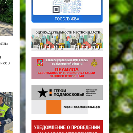
сти»
и
ников