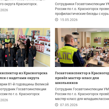
го округа Красногорск.
Сотрудники Госавтоинспекции 
России по г.о. Красногорск пров
.2026
профилактические беседы с кур
служб...
15.05.2026
инспектор из Красногорска
Госавтоинспектор в Красного
лся с кадетами округа
провёл мастер-класс для
школьников
ерии 81-й годовщины Великой
сотрудник Госавтоинспекции
Сотрудник Госавтоинспекции У
сии по г.о. Красногорск
России по г.о. Красногорск пров
 лекцию...
мастер-класс для младшеклассн
.2026
одной из школ...
07.05.2026