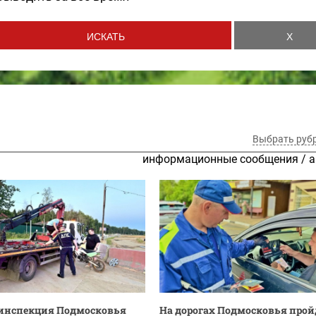
Выбрать руб
информационные сообщения
/
а
инспекция Подмосковья
На дорогах Подмосковья прой