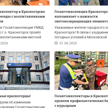
инспектор в Красногорске
Госавтоинспекция Красногорс
беседы с воспитанниками
напоминает о важности
ии
световозвращающих элементо
ик Госавтоинспекции УМВД
Уважаемые жители городского о
о г.о. Красногорск провёл
Красногорск! В связи с ухудшени
 воспитанниками местной
погодных условий в Московской
 на тему...
области, а...
.2026
01.06.2026
ые красногорцы!
Госавтоинспекторы в Красног
провели профилактические б
руем об изменении
с курьерами
хождения Госавтоинспекции