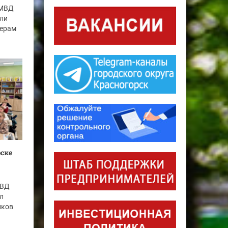
УМВД
ели
ьерам
рске
МВД
ёл
иков