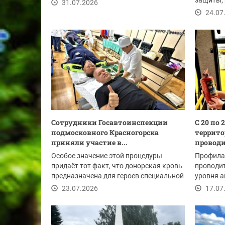
организованная...
защиты,
31.07.2026
для детей
24.07
Сотрудники Госавтоинспекции
С 20 по 
подмосковного Красногорска
террит
приняли участие в...
проводи
Особое значение этой процедуры
Профила
придаёт тот факт, что донорская кровь
проводит
предназначена для героев специальной
уровня 
военной...
транспорт
23.07.2026
17.07