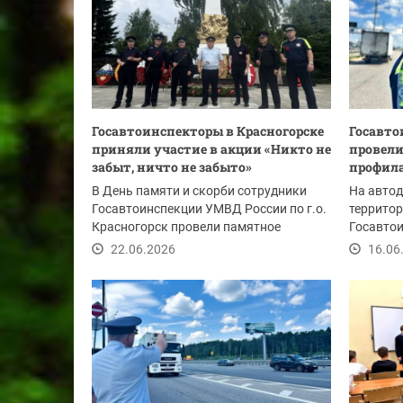
Госавтоинспекторы в Красногорске
Госавто
приняли участие в акции «Никто не
провели
забыт, ничто не забыто»
профила
В День памяти и скорби сотрудники
На автод
Госавтоинспекции УМВД России по г.о.
территор
Красногорск провели памятное
Госавтои
мероприятие,...
Красного
22.06.2026
16.06