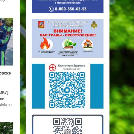
ого
орске
УМВД
ели
«Мото-