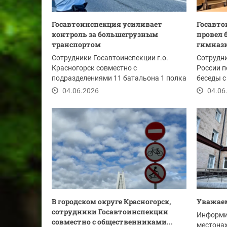
Госавтоинспекция усиливает
Госавто
контроль за большегрузным
провел 
транспортом
гимназ
Сотрудники Госавтоинспекции г.о.
Сотрудн
Красногорск совместно с
России п
подразделениями 11 батальона 1 полка
беседы с
ДПС (северный)...
гимназии
04.06.2026
04.06
В городском округе Красногорск,
Уважаем
сотрудники Госавтоинспекции
Информи
совместно с общественниками...
местона