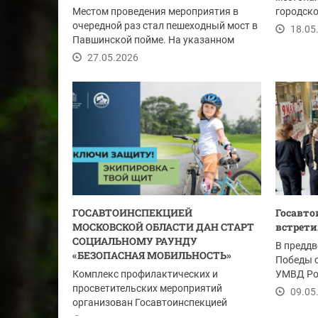
Местом проведения мероприятия в
городско
очередной раз стал пешеходный мост в
18.05
Павшинской пойме. На указанном
участке моста...
27.05.2026
ГОСАВТОИНСПЕКЦИЕЙ
Госавто
МОСКОВСКОЙ ОБЛАСТИ ДАН СТАРТ
встрети
СОЦИАЛЬНОМУ РАУНДУ
В преддв
«БЕЗОПАСНАЯ МОБИЛЬНОСТЬ»
Победы 
Комплекс профилактических и
УМВД Рос
просветительских мероприятий
прочитал
09.05
организован Госавтоинспекцией
Подмосковья совместно с...