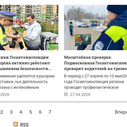
ники Госавтоинспекции
Масштабная проверка:
орска активно работают
Подмосковная Госавтоинспе
ышением безопасности...
проверит водителей на трезв
нимание уделяется курьерам
В период с 27 апреля по 10 мая2
ставки, чья деятельность
года Госавтоинспекция региона
язана с интенсивным
проводит профилактическое
ением по...
мероприятие «Нетрезвый...
.2026
27.04.2026
2
3
4
5
6
7
Впер
RSS