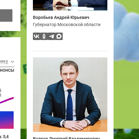
Воробьев Андрей Юрьевич
Губернатор Московской области
рику
нонсы
 5,4
Волков Дмитрий Владимирович