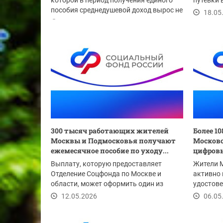
которой в период получения единого
путевки 
пособия среднедушевой доход вырос не
располож
18.05
более чем на...
20.05.2026
300 тысяч работающих жителей
Более 1
Москвы и Подмосковья получают
Московс
ежемесячное пособие по уходу...
цифровы
Выплату, которую предоставляет
Жители 
Отделение Соцфонда по Москве и
активно
области, может оформить один из
удостове
родителей, бабушка,...
граждан 
12.05.2026
06.05