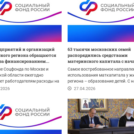
едприятий и организаций
63 тысячи московских семей
кого региона обращаются
распорядились средствами
за финансированием...
материнского капитала с нача
е Соцфонда по Москве и
Самое востребованное направле
кой области ежегодно
использования маткапитала у ж
ет работодателям расходы на
региона – образование детей. С 
ие мероприятий...
года его...
.2026
27.04.2026