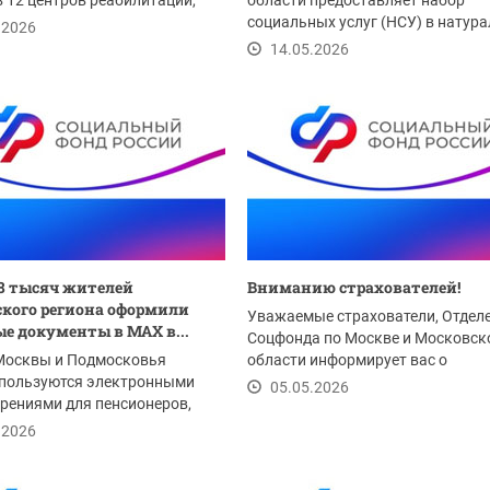
в 12 центров реабилитации,
области предоставляет набор
енных в...
социальных услуг (НСУ) в натур
.2026
форме и денежном...
14.05.2026
08 тысяч жителей
Вниманию страхователей!
кого региона оформили
Уважаемые страхователи, Отдел
е документы в MAX в...
Соцфонда по Москве и Московск
Москвы и Подмосковья
области информирует вас о
 пользуются электронными
приближающемся сроке...
05.05.2026
рениями для пенсионеров,
с инвалидностью...
.2026