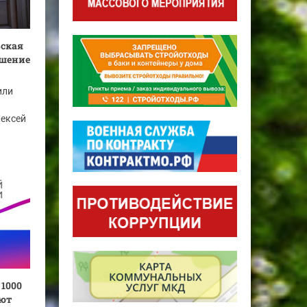
вская
ашение
или
лексей
 1000
ают