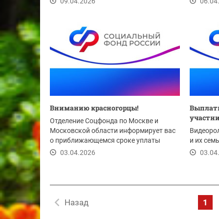
09.04.2026
06.04
Вниманию красногорцы!
Выплат
участни
Отделение Соцфонда по Москве и
Московской области информирует вас
Видеоро
о приближающемся сроке уплаты
и их сем
страховых взносов на...
03.04.2026
03.04
Назад
1