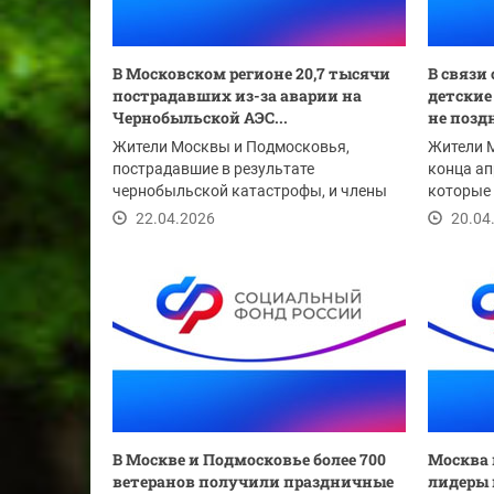
В Московском регионе 20,7 тысячи
В связи
пострадавших из-за аварии на
детские
Чернобыльской АЭС...
не позд
Жители Москвы и Подмосковья,
Жители 
пострадавшие в результате
конца ап
чернобыльской катастрофы, и члены
которые
их семей получают от...
были пос
22.04.2026
20.04
В Москве и Подмосковье более 700
Москва 
ветеранов получили праздничные
лидеры 