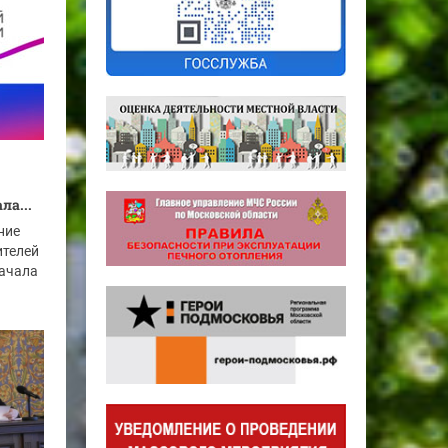
ла...
ние
ителей
начала