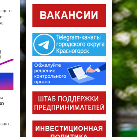
ящего
ет
на
ры
ВО
ачит,