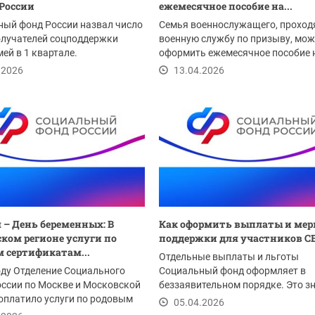
 России
ежемесячное пособие на...
ный фонд России назвал число
Семья военнослужащего, проход
олучателей соцподдержки
военную службу по призыву, мож
мей в 1 квартале.
оформить ежемесячное пособие 
ребенка до 3 лет....
.2026
13.04.2026
я – День беременных: В
Как оформить выплаты и ме
ком регионе услуги по
поддержки для участников С
 сертификатам...
Отдельные выплаты и льготы
оду Отделение Социального
Социальный фонд оформляет в
ссии по Москве и Московской
беззаявительном порядке. Это зн
оплатило услуги по родовым
что для их получения...
05.04.2026
атам...