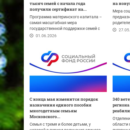
тысяч семей с начала года
на нов
получили сертификат на...
Мера со
Программа материнского капитала –
предназ
самая масштабная мера
родителе
государственной поддержки семей с
опекунов
27.05
детьми, которую реализует...
01.06.2026
С конца мая изменится порядок
340 вет
назначения единого пособия
региона
многодетным семьям
реабили
Московского...
Отделени
Семья с тремя и более детьми, у
области 