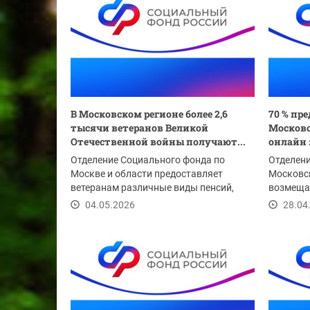
В Московском регионе более 2,6
70 % пр
тысячи ветеранов Великой
Московс
Отечественной войны получают...
онлайн 
Отделение Социального фонда по
Отделени
Москве и области предоставляет
Московс
ветеранам различные виды пенсий,
возмеща
ежемесячную денежную...
проведен
04.05.2026
28.04