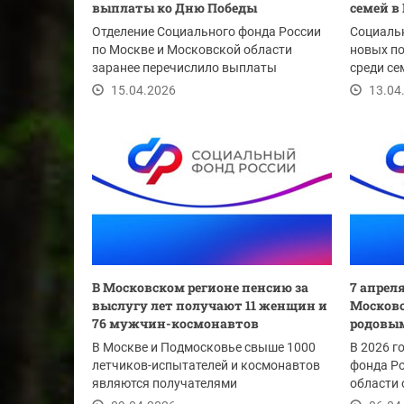
выплаты ко Дню Победы
семей в
Отделение Социального фонда России
Социаль
по Москве и Московской области
новых п
заранее перечислило выплаты
среди се
ветеранам в честь 81-й...
15.04.2026
13.04
В Московском регионе пенсию за
7 апрел
выслугу лет получают 11 женщин и
Московс
76 мужчин-космонавтов
родовым
В Москве и Подмосковье свыше 1000
В 2026 г
летчиков-испытателей и космонавтов
фонда Ро
являются получателями
области 
государственной пенсии за...
сертифик