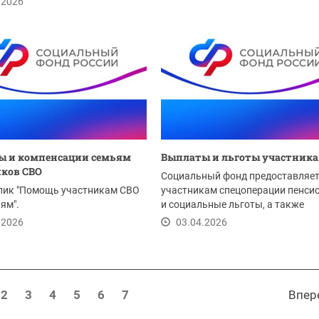
.2026
ы и компенсации семьям
Выплаты и льготы участника
ков СВО
Социальный фонд предоставляе
лик "Помощь участникам СВО
участникам спецоперации пенси
ьям".
и социальные льготы, а также
технические средства...
.2026
03.04.2026
2
3
4
5
6
7
Впер