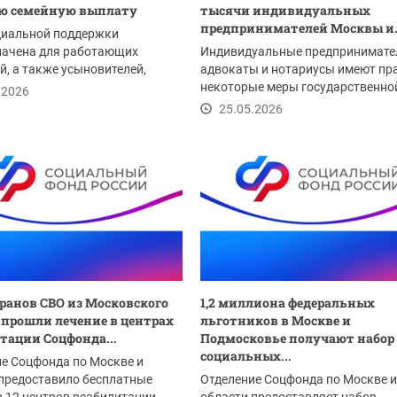
ую семейную выплату
тысячи индивидуальных
предпринимателей Москвы и.
циальной поддержки
начена для работающих
Индивидуальные предпринимате
й, а также усыновителей,
адвокаты и нотариусы имеют пра
 или попечителей,...
некоторые меры государственно
.2026
поддержки в связи...
25.05.2026
еранов СВО из Московского
1,2 миллиона федеральных
 прошли лечение в центрах
льготников в Москве и
тации Соцфонда...
Подмосковье получают набор
социальных...
е Соцфонда по Москве и
предоставило бесплатные
Отделение Соцфонда по Москве и