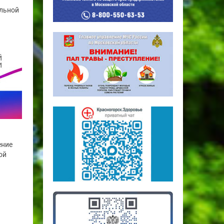
альной
ение
ой