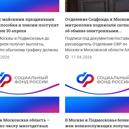
 с майскими праздниками
Отделение Соцфонда и Моско
 пособия и пенсии поступят
митрополия подписали согл
нее 30 апреля
об обмене электронными...
Москвы и Подмосковья до
Подписи под документом постав
реля получат выплаты,
руководитель Отделения СФР по
 по обычному графику должны
Москве и Московской области А
тупить на...
Путин и Митрополит...
.2026
17.04.2026
и Московская область –
В Москве и Подмосковье более
по числу многодетных
жен военнослужащих получ