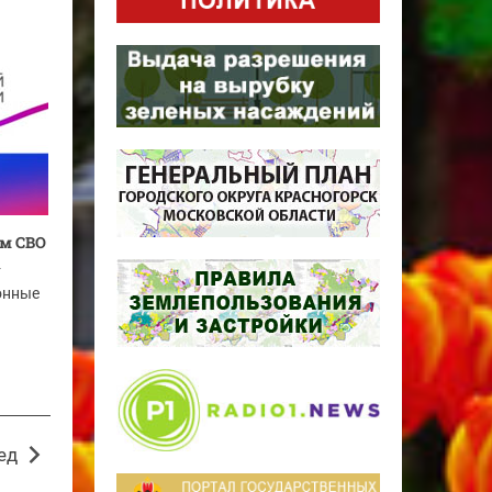
м СВО
т
онные
ед