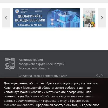
Администрация
городского округа Красногорск
Московской области
Свидетельство о регистрации СМИ
12+
Эл № ФС77-77792 от 31.01.2020.
Для улучшения работы сайт Администрации городского округа
Красногорск Московской области может собирать данные,
КОНТАКТЫ
используя файлы «cookie» и метрические программы . Это
соответствует
Политике обработки и защиты персональных
Адрес: 143404, Московская область, г. Красногорск,
данных в Администрации городского округа Красногорск
ул. Ленина, дом 4.
Московской области
. Продолжая работу с сайтом, Вы даете свое