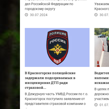
дел Российской Федерации по
Уважаем
городскому округу
Красного
Красногорск приглашает
30.07.2024
30.07
выпускников...
В Красногорске полицейские
Водител
задержали подозреваемых в
напомни
инсценировке ДТП ради
искажае
страховой...
В целях 
В Дежурную часть УМВД России по г.о.
дорожно
Красногорск поступило заявление от
участием
представителя страховой компании о
Подмоско
01.07
том, что...