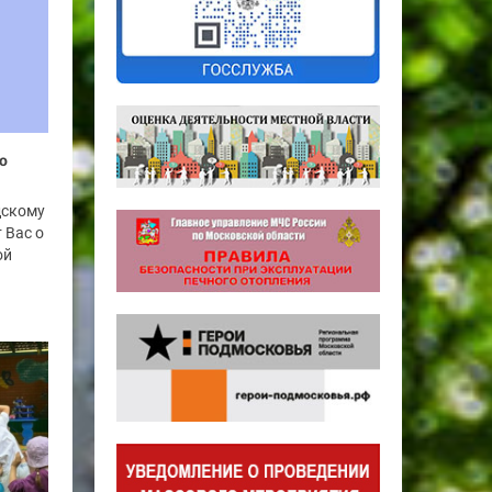
о
дскому
 Вас о
ой