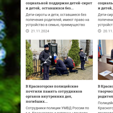
социальной поддержке детей-сирот
социаль
и детей, оставшихся без...
и детей,
Дети-сироты и дети, оставшиеся без
Дети-сир
попечения родителей, имеют право на
попечени
устройство в семью, преимущество
устройст
при...
при...
21.11.2024
20.11
В Красногорске полицейские
В Красн
почтили память сотрудников
творчес
органов внутренних дел,
родител
погибших...
Полицейс
Сотрудники полиции УМВД России по
Красного