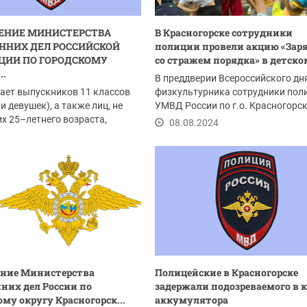
ЕНИЕ МИНИСТЕРСТВА
В Красногорске сотрудники
ННИХ ДЕЛ РОССИЙСКОЙ
полиции провели акцию «Зар
ЦИИ ПО ГОРОДСКОМУ
со стражем порядка» в детском
..
В преддверии Всероссийского дн
ает выпускников 11 классов
физкультурника сотрудники пол
и девушек), а также лиц, не
УМВД России по г.о. Красногорс
х 25–летнего возраста,
провели акцию...
08.08.2024
..
.2024
ение Министерства
Полицейские в Красногорске
них дел России по
задержали подозреваемого в 
ому округу Красногорск...
аккумулятора