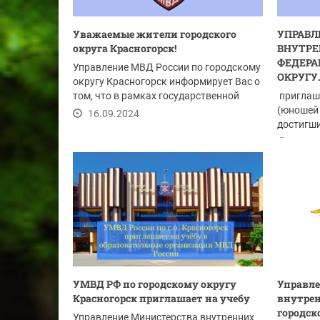
Уважаемые жители городского
УПРАВЛ
округа Красногорск!
ВНУТРЕ
ФЕДЕРА
Управление МВД России по городскому
ОКРУГУ.
округу Красногорск информирует Вас о
том, что в рамках государственной
приглаш
программы...
(юношей 
16.09.2024
достигши
имеющих.
16.09
УМВД РФ по городскому округу
Управл
Красногорск приглашает на учебу
внутрен
городск
Управление Министерства внутренних