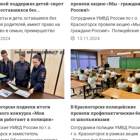
ной поддержке детей-сирот
провели акцию «Мы - граждан
 оставшихся без...
России!»
оты и дети, оставшиеся без
Сотрудники УМВД России по г.о.
я родителей, имеют право на
Красногорск провели акцию «Мы 
во в семью, преимущество
граждане России!». Полицейские
вручили паспорт...
.2024
13.11.2024
огорске подвели итоги
В Красногорске полицейские
кого конкурса «Мои
провели профилактические б
и работают в полиции»
со школьниками
кие УМВД России по г.о.
Сотрудники полиции УМВД Росси
рск и заместитель
г.о. Красногорск в рамках акции