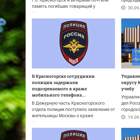
г.о. Красногорск и ветераны почтили
председа
память погибших товарищей у
Александ
30.09
мемориала в...
12.11.2024
В Красногорске сотрудники
Управле
полиции задержали
округу 
подозреваемого в краже
учебу
мобильного телефона...
Управлен
В Дежурную часть Красногорского
дел Росс
отдела полиции поступило заявление от
городско
жительницы Москвы о краже
приглаша
19.09
мобильного телефона....
25.09.2024