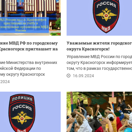
ние МВД РФ по городскому
Уважаемые жители городског
Красногорск приглашает на
округа Красногорск!
Управление МВД России по горо
ие Министерства внутренних
округу Красногорск информирует
ийской Федерации по
том, что в рамках государственн
му округу Красногорск
программы...
16.09.2024
ет выпускников...
.2024