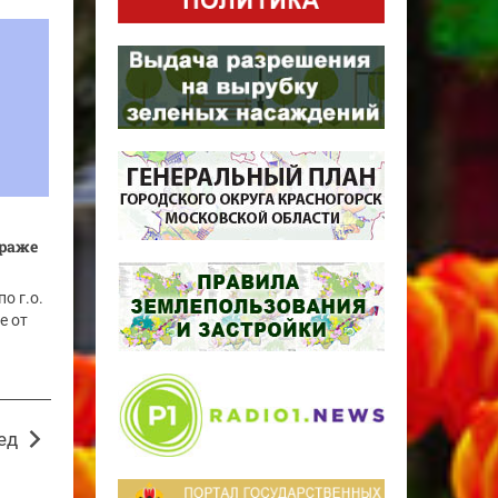
краже
о г.о.
е от
ед