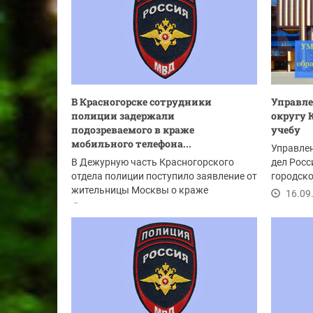
В Красногорске сотрудники
Управле
полиции задержали
округу 
подозреваемого в краже
учебу
мобильного телефона...
Управлен
В Дежурную часть Красногорского
дел Росс
отдела полиции поступило заявление от
городско
жительницы Москвы о краже
приглаша
16.09
мобильного телефона....
17.09.2024