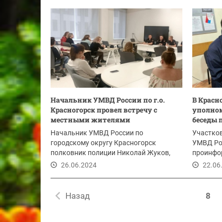
22.07.2024
Начальник УМВД России по г.о.
В Красн
Красногорск провел встречу с
уполно
местными жителями
беседы 
Начальник УМВД России по
Участко
городскому округу Красногорск
УМВД Рос
полковник полиции Николай Жуков,
проинфор
начальник УУПиПДН...
города о
26.06.2024
22.06
Назад
8