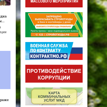
ядка
...
я
иции
к
краже