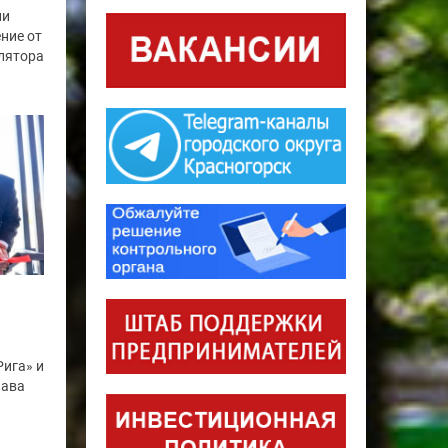
ии
ние от
лятора
ига» и
лава