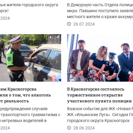
ые жители городского округа
В Дежурную часть Отдела полиц
рск!
мкрн. Павшино поступило заявле
местного жителя о краже аккуму
.2024
от...
26.07.2024
ям Красногорска
В Красногорске состоялось
ли о том, что алкоголь
торжественное открытие
т реальность
участкового пункта полиции
предупреждения случаев
Важное событие для ЖК «Новая Р
-транспортного травматизма с
ЖК «Ильинские Луга». Сегодня Г
 нетрезвых водителей в
городского округа Красногорск
вье...
Дмитрий...
.2024
28.06.2024