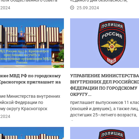
теля Общественного совета
«Единого дня безопасности,
р Занин подвели...
профилактики...
.2024
25.09.2024
ние МВД РФ по городскому
УПРАВЛЕНИЕ МИНИСТЕРСТВА
Красногорск приглашает на
ВНУТРЕННИХ ДЕЛ РОССИЙСК
ФЕДЕРАЦИИ ПО ГОРОДСКОМУ
ОКРУГУ...
ие Министерства внутренних
ийской Федерации по
приглашает выпускников 11 кла
му округу Красногорск
(юношей и девушек), а также лиц,
ет выпускников...
достигших 25–летнего возраста,
.2024
имеющих...
17.09.2024