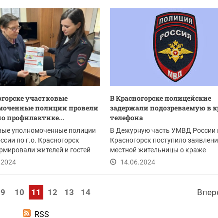
огорске участковые
В Красногорске полицейские
моченные полиции провели
задержали подозреваемую в 
по профилактике...
телефона
вые уполномоченные полиции
В Дежурную часть УМВД России п
сии по г.о. Красногорск
Красногорск поступило заявлени
мировали жителей и гостей
местной жительницы о краже
 наиболее...
мобильного...
.2024
14.06.2024
9
10
11
12
13
14
Впер
RSS