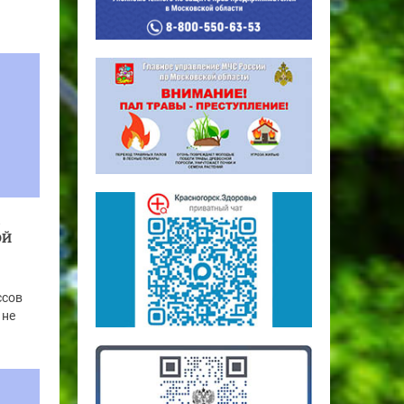
ОЙ
ссов
 не