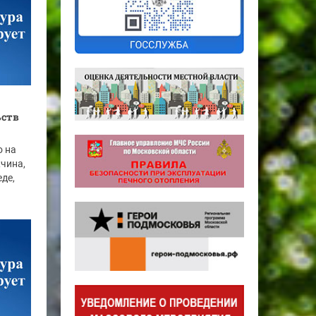
ьств
о на
жчина,
де,