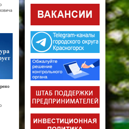
о
повича
трено
о