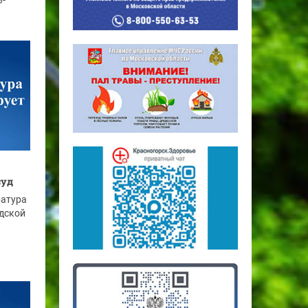
3-
суд
ратура
дской