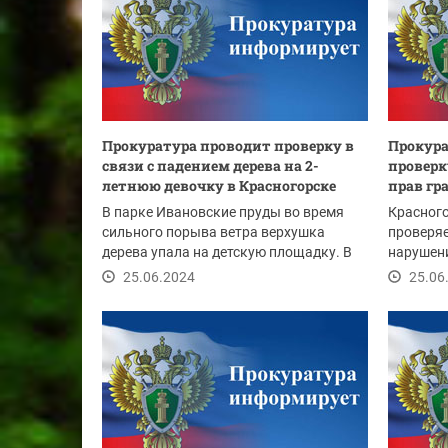
Прокуратура проводит проверку в
Прокура
связи с падением дерева на 2-
провер
летнюю девочку в Красногорске
прав гр
В парке Ивановские пруды во время
Красного
сильного порыва ветра верхушка
проверя
дерева упала на детскую площадку. В
нарушени
результате...
учрежден
25.06.2024
25.06