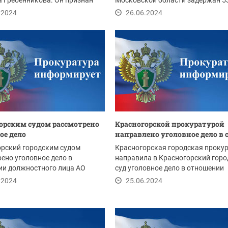
 Гребенникова. Он признан
Московской области задержан 5
 в...
летний мужчина....
.2024
26.06.2024
орским судом рассмотрено
Красногорской прокуратурой
ое дело
направлено уголовное дело в 
орский городским судом
Красногорская городская проку
ено уголовное дело в
направила в Красногорский горо
ии должностного лица АО
суд уголовное дело в отношении
орская теплосеть»,...
должностного...
.2024
25.06.2024