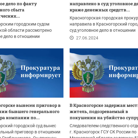
ое дело по факту
направлено в суд уголовное де
ного сбыта
краже денежных средств...
ческих...
Красногорская городская проку
орским городским судом
направила в Красногорский горо
кой области рассмотрено
суд уголовное дело в отношении
е дело в отношении
безработной...
27.06.2024
ского Н., обвиняемого...
.2024
огорске вынесен приговор в
В Красногорске задержан мес
ии бывшего генерального
житель, подозреваемый в
ра компании по...
покушении на убийство супр
рский городской суд вынес
Следователем следственного отд
ельный приговор в отношении
г. Красногорск ГСУ СК России по