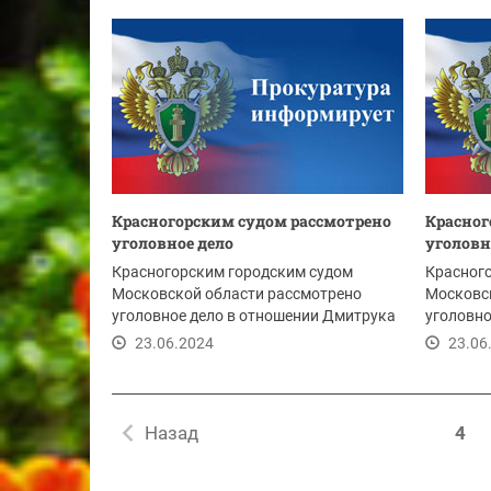
Красногорским судом рассмотрено
Красног
уголовное дело
уголовн
Красногорским городским судом
Красног
Московской области рассмотрено
Московс
уголовное дело в отношении Дмитрука
уголовно
Н., обвиняемого в...
Н., обвин
23.06.2024
23.06
Назад
4