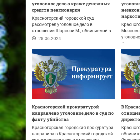
уголовное дело о краже денежных
уголовн
средств пенсионерки
незакон
наркоти
Красногорский городской суд
рассмотрел уголовное дело в
Красног
отношении Шаркози М., обвиняемой в
Московс
совершении преступления,...
уголовно
28.06.2024
Богуслав
27.06
Красногорской прокуратурой
В Красн
направлено уголовное дело в суд по
отношен
факту убийства
директо
Красногорская городская прокуратура
Красного
направила в Красногорский городской
обвинит