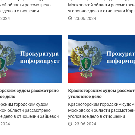
кой области рассмотрено
Московской области рассмотрен
е дело в отношении
уголовное дело в отношении Кар
го В., обвиняемого в...
Д., обвиняемого в...
.2024
23.06.2024
орским судом рассмотрено
Красногорским судом рассмо
ое дело
уголовное дело
орским городским судом
Красногорским городским судом
кой области рассмотрено
Московской области рассмотрен
е дело в отношении Зайцевой
уголовное дело в отношении
яемой в...
Савостиной Е., обвиняемой в...
.2024
23.06.2024