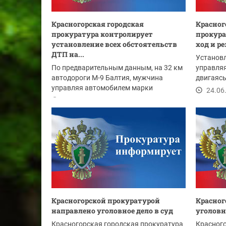
Красногорская городская
Красног
прокуратура контролирует
прокура
установление всех обстоятельств
ход и р
ДТП на...
Установл
По предварительным данным, на 32 км
управляя
автодороги М-9 Балтия, мужчина
двигаясь
управляя автомобилем марки
20 км...
24.06
Фольксваген совершил...
24.06.2024
Красногорской прокуратурой
Красног
направлено уголовное дело в суд
уголовн
Красногорская городская прокуратура
Красног