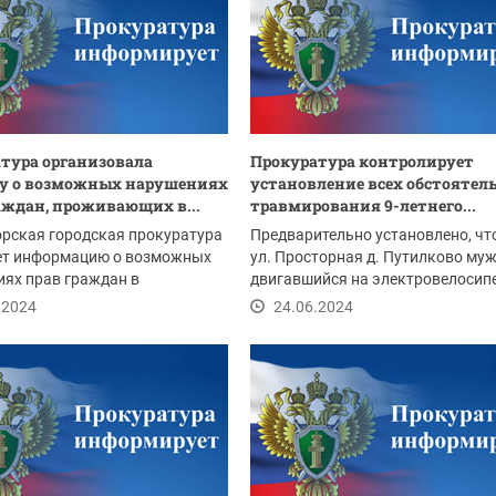
тура организовала
Прокуратура контролирует
ку о возможных нарушениях
установление всех обстоятел
аждан, проживающих в...
травмирования 9-летнего...
рская городская прокуратура
Предварительно установлено, чт
ет информацию о возможных
ул. Просторная д. Путилково му
ях прав граждан в
двигавшийся на электровелосипе
ии,...
сбил...
.2024
24.06.2024