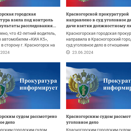
орская городская
Красногорской прокуратурой
тура взяла под контроль
направлено в суд уголовное де
езультаты расследования...
даче взятки должностному л
ено, что 42-летний водитель,
Красногорская городская проку
 автомобилем «КИА К5»,
направила в Красногорский горо
 в сторону г. Красногорск на
суд уголовное дело в отношении
представителя...
.2024
23.06.2024
орским судом рассмотрено
Красногорским судом рассмо
ое дело
уголовное дело
орским городским судом
Красногорским городским судом