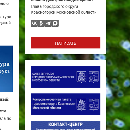
ло о
Глава городского округа
Красногорск Московской области
ратура
дской
НАПИСАТЬ
тный
уги
ела по