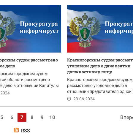
орским судом рассмотрено
Красногорским судом рассмо
ое дело
уголовное дело о даче взятки
должностному лицу
орским городским судом
кой области рассмотрено
Красногорским городским судом
е дело в отношении Капитулы
рассмотрено уголовное дело в
яемого в...
отношении представителя одной 
.2024
местных управляющих...
23.06.2024
5
6
7
8
9
10
Впер
RSS