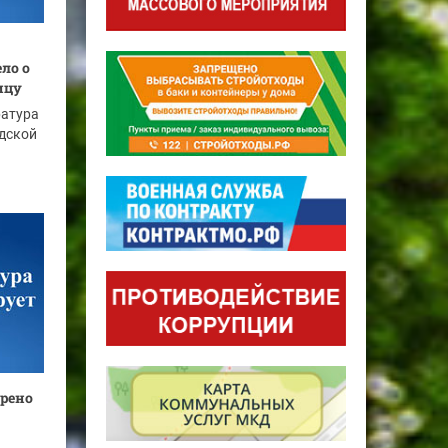
ло о
ицу
ратура
дской
трено