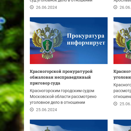
суд уголовное дело в отношении
Ярослава
местного...
виновным
26.06.2024
26.06
Красногорской прокуратурой
Красног
обжалован несправедливый
уголовн
приговор суда
Красног
Красногорским городским судом
рассмотр
Московской области рассмотрено
отношен
уголовное дело в отношении
«Красног
25.06
Пайлеваняна М. и Сергеева К.,...
25.06.2024