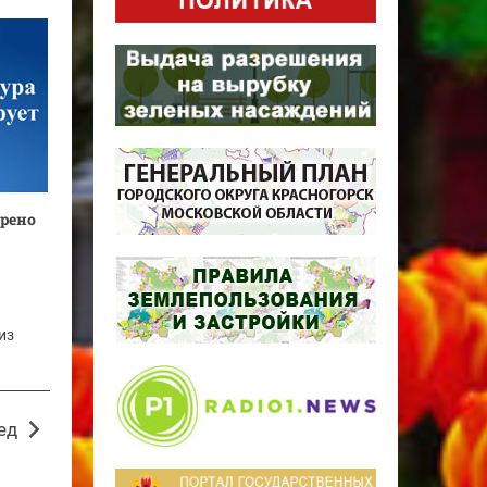
трено
из
ед