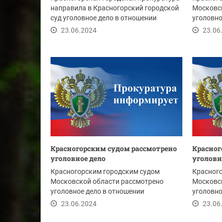
направила в Красногорский городской
Московс
суд уголовное дело в отношении
уголовно
должностного...
Агадецко
23.06.2024
23.06
Красногорским судом рассмотрено
Красног
уголовное дело
уголовн
Красногорским городским судом
Красног
Московской области рассмотрено
Московс
уголовное дело в отношении
уголовно
Герасимова Р., обвиняемого в...
А., обвин
23.06.2024
23.06