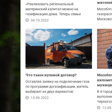
жителей
«Реализовать региональный
материнский капитал можно на
Мособлг
газификацию дома. Теперь семье
газорасп
достаточно подать одно...
Московск
04.10.2022
жителей.
03.10
Что такое нулевой договор?
Мособлг
километ
Оставляя заявку на подключение газа
муницип
по программе догазификации, житель
выбирает из двух вариантов:
В 4 горо
выполнен
15.09.2022
Черногол
Еще в 3..
13.09