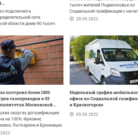
...
тысяч жителей Подмосковья по
аз подключил к
Социальной газификации с нача
ределительной сети
действия программы....
28.09.2022
ой области дома 90 тысяч
 Работы выполнены по...
.2022
аз построил более 1500
Недельный график мобильно
ров газопроводов в 53
офиса по Социальной газифи
алитетах Московской...
в Красногорске
дских округах догазификация
05.09.2022
а на 100%: Фрязине,
овке, Лыткарине и Бронницах.
.
.2022