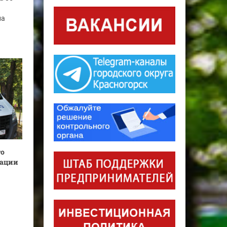
ла
го
кации