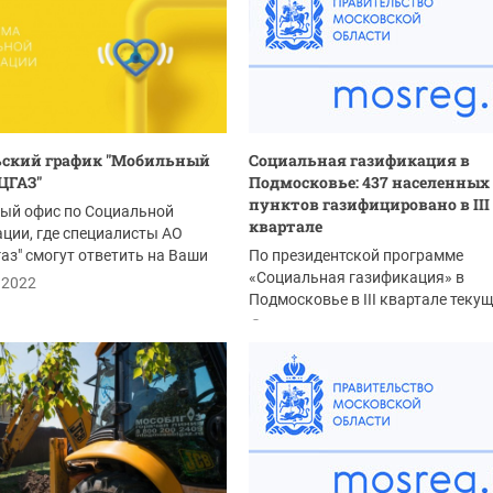
ьский график "Мобильный
Социальная газификация в
ЦГАЗ"
Подмосковье: 437 населенных
пунктов газифицировано в III
ый офис по Социальной
квартале
ции, где специалисты АО
аз" смогут ответить на Ваши
По президентской программе
по...
«Социальная газификация» в
.2022
Подмосковье в III квартале теку
года догазифицировано 437...
06.10.2022