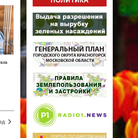
газа
ед