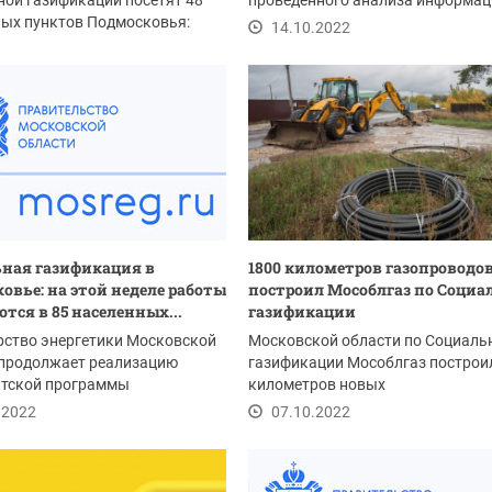
ой газификации посетят 48
проведенного анализа информац
ных пунктов Подмосковья:
проведенных ранее...
14.10.2022
.2022
ная газификация в
1800 километров газопроводо
овье: на этой неделе работы
построил Мособлгаз по Социа
тся в 85 населенных...
газификации
рство энергетики Московской
Московской области по Социаль
 продолжает реализацию
газификации Мособлгаз построи
нтской программы
километров новых
ная газификация». На...
газораспределительных сетей....
.2022
07.10.2022