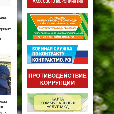
дали
принят
и
дома
ья
а 85