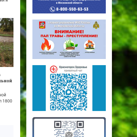
ии и
в
льной
ной
л 1800