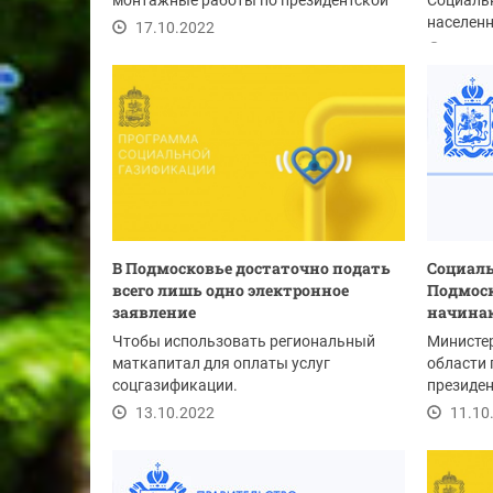
монтажные работы по президентской
Социальн
программе...
населен
17.10.2022
17.10
В Подмосковье достаточно подать
Социаль
всего лишь одно электронное
Подмоск
заявление
начинаю
Чтобы использовать региональный
Министе
маткапитал для оплаты услуг
области
соцгазификации.
президе
«Социаль
13.10.2022
11.10