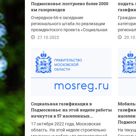
Подмосковье: построено более 2000
подать 
км газороводов
газифи
Очередное 66-е заседание
Граждане
регионального штаба по реализации
категори
президентского проекта «Социальная
регионал
газификация» прошло в...
могут под
27.10.2022
20.10
Социальная газификация в
Мобиль
Подмосковье: на этой неделе работы
газифик
начнутся в 57 населенных...
населе
Подмоск
17 октября 2022 года, Московская
область. На этой неделе строительно-
На теку