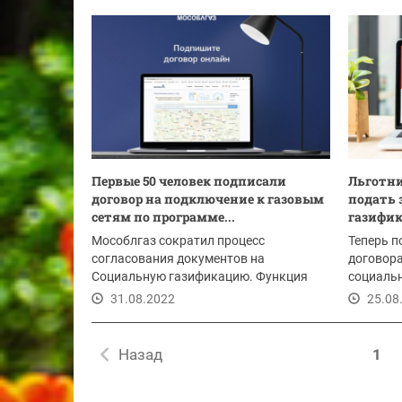
Первые 50 человек подписали
Льготн
договор на подключение к газовым
подать 
сетям по программе...
газифик
Мособлгаз сократил процесс
Теперь п
согласования документов на
договора
Социальную газификацию. Функция
социаль
дает возможность всем...
на...
31.08.2022
25.08
Назад
1