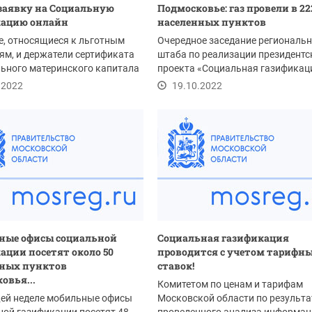
заявку на Социальную
Подмосковье: газ провели в 22
кацию онлайн
населенных пунктов
, относящиеся к льготным
Очередное заседание региональн
ям, и держатели сертификата
штаба по реализации президентс
ьного материнского капитала
проекта «Социальная газификац
ать...
прошло в режиме...
.2022
19.10.2022
ные офисы социальной
Социальная газификация
ации посетят около 50
проводится с учетом тарифн
нных пунктов
ставок!
овья...
Комитетом по ценам и тарифам
щей неделе мобильные офисы
Московской области по результ