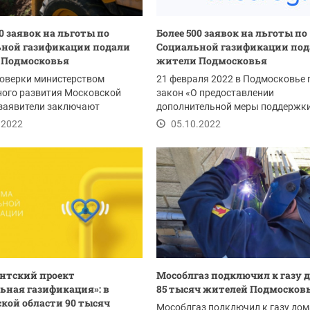
00 заявок на льготы по
Более 500 заявок на льготы по
ной газификации подали
Социальной газификации по
 Подмосковья
жители Подмосковья
роверки министерством
21 февраля 2022 в Подмосковье 
ного развития Московской
закон «О предоставлении
 заявители заключают
дополнительной меры поддержк
ный договор с...
отдельных категорий...
.2022
05.10.2022
нтский проект
Мособлгаз подключил к газу 
ьная газификация»: в
85 тысяч жителей Подмосков
кой области 90 тысяч
Мособлгаз подключил к газу дом