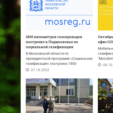
1800 километров газопроводов
Октябр
построено в Подмосковье по
офис СО
социальной газификации
Мобильн
В Московской области по
газифика
президентской программе «Социальная
"Мособлг
газификация» построено 1800
вопросы 
06.10
километров новых...
07.10.2022