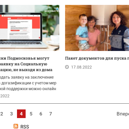
ики Подмосковья могут
Пакет документов для пуска 
заявку на Социальную
17.08.2022
ацию, не выходя из дома
одать заявку на заключение
 догазификации с учетом мер
ной поддержки можно онлайн
.2022
2
3
4
5
6
7
Впер
RSS