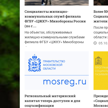
Специалисты жилищно-
Более 5
коммунальных служб филиала
Социаль
ФГБУ «ЦЖКУ» Минобороны России
жители
(по г....
После п
На объектах, обслуживаемых
социаль
жилищно-коммунальными службами
области
филиала ФГБУ «ЦЖКУ» Минобороны
комплекс
05.10
России (по г. Москве и...
05.10.2022
Региональный материнский
Президе
капитал теперь доступен и для
«Социал
соцгазификации
Московс